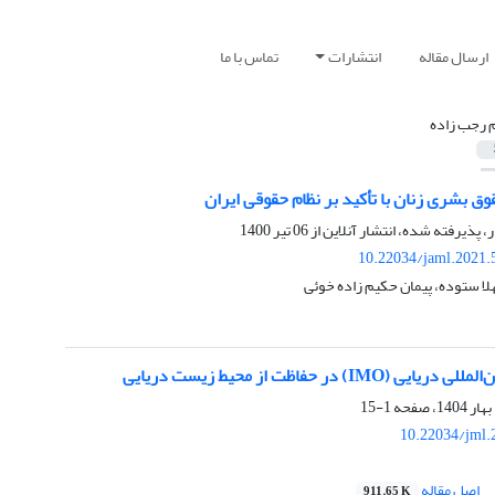
ارسال مقاله
انتشارات
تماس با ما
م رجب زاده
وق بشری زنان با تأکید بر نظام حقوقی ایران
ر، پذیرفته شده، انتشار آنلاین از
06 تیر 1400
10.22034/jaml.2021.
لا ستوده، پیمان حکیم زاده خوئی
IM) در حفاظت از محیط زیست دریایی
1-15
10.22034/jml.
اصل مقاله
911.65 K