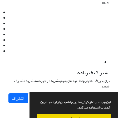
10-21
Email:
info@jaml.ir
Instagram:jaml.ir
Tel:+98 9196523692
Fax:025 34224584
Post Box:Iran,Qom,37135.1166
SMS:5000 4000 452 462
آدرس پستی فصلنامه: قم، صندوق پستی 37135/1166
استان قم، خیابان مهر، بلوار نوفل لوشاتو، خیابان آزادی، بلوک 38،
واحد3- کد پستی: 3735113966
لینک پرداخت به فصلنامه علمی فقه و حقوق نوین:
IDPay.ir/jaml-ir
اشتراک خبرنامه
برای دریافت اخبار و اطلاعیه های مهم نشریه در خبرنامه نشریه مشترک
شوید.
اشتراک
این وب سایت از کوکی ها برای اطمینان از ارائه بهترین
خدمات استفاده می کند.