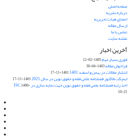
صفحه اصلی
درباره نشریه
اعضای هیات تحریریه
ارسال مقاله
تماس با ما
نقشه سایت
آخرین اخبار
فوری بسیار مهم
1405-02-12
فراخوان مقاله
1403-04-30
انتشار مقالات در بهمن و اسفند 1401
1401-11-17
ایمپکت فاکتور فصلنامه علمی فقه و حقوق نوین در سال 2021
1401-11-17
اخذ رتبه فصلنامه علمی فقه و حقوق نوین جهت نمایه سازی در ISC
1400-
10-21
Email:
info@jaml.ir
Instagram:jaml.ir
Tel:+98 9196523692
Fax:025 34224584
Post Box:Iran,Qom,37135.1166
SMS:5000 4000 452 462