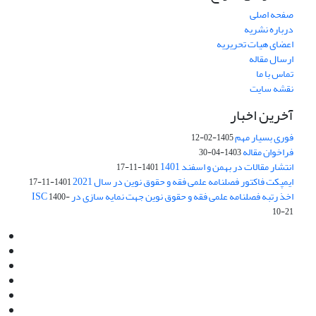
صفحه اصلی
درباره نشریه
اعضای هیات تحریریه
ارسال مقاله
تماس با ما
نقشه سایت
آخرین اخبار
فوری بسیار مهم
1405-02-12
فراخوان مقاله
1403-04-30
انتشار مقالات در بهمن و اسفند 1401
1401-11-17
ایمپکت فاکتور فصلنامه علمی فقه و حقوق نوین در سال 2021
1401-11-17
اخذ رتبه فصلنامه علمی فقه و حقوق نوین جهت نمایه سازی در ISC
1400-
10-21
Email:
info@jaml.ir
Instagram:jaml.ir
Tel:+98 9196523692
Fax:025 34224584
Post Box:Iran,Qom,37135.1166
SMS:5000 4000 452 462