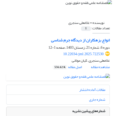
نویسنده =
غلامعلی سنجری
تعداد مقالات:
1
انواع بزهکاران از دیدگاه جرم شناسی
دوره 6، شماره 21، زمستان 1403، صفحه
1-12
10.22034/jml.2025.722530
غلامعلی سنجری، کیان مولانی
مشاهده مقاله
اصل مقاله
556.62 K
مقالات آماده انتشار
شماره جاری
شماره‌های پیشین نشریه