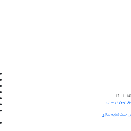
Email:
info@jaml.ir
Instagram:jaml.ir
Tel:+98 9196523692
Fax:025 34224584
1401-1
Post Box:Iran,Qom,37135.1166
وق نوین در سال
SMS:5000 4000 452 462
آدرس پستی فصلنامه: قم، صندوق پستی
ین جهت نمایه سازی
37135/1166
استان قم، خیابان مهر، بلوار نوفل لوشاتو، خیابان
آزادی، بلوک 38، واحد3- کد پستی: 3735113966