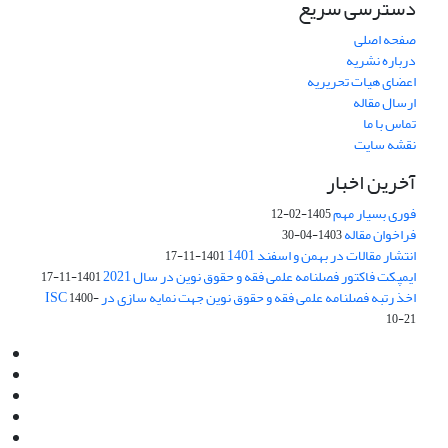
دسترسی سریع
صفحه اصلی
درباره نشریه
اعضای هیات تحریریه
ارسال مقاله
تماس با ما
نقشه سایت
آخرین اخبار
فوری بسیار مهم
1405-02-12
فراخوان مقاله
1403-04-30
انتشار مقالات در بهمن و اسفند 1401
1401-11-17
ایمپکت فاکتور فصلنامه علمی فقه و حقوق نوین در سال 2021
1401-11-17
اخذ رتبه فصلنامه علمی فقه و حقوق نوین جهت نمایه سازی در ISC
1400-
10-21
Email:
info@jaml.ir
Instagram:jaml.ir
Tel:+98 9196523692
Fax:025 34224584
Post Box:Iran,Qom,37135.1166