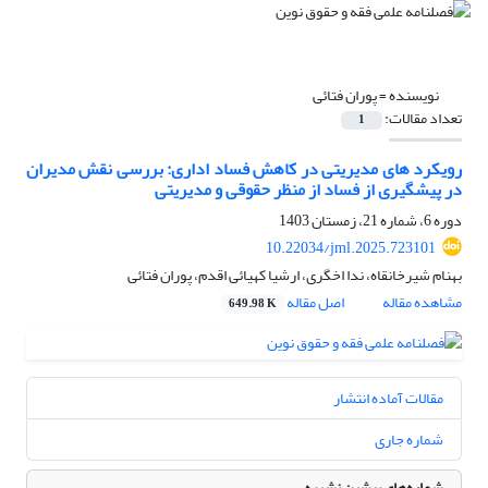
نویسنده =
پوران فتائی
تعداد مقالات:
1
رویکرد های مدیریتی در کاهش فساد اداری: بررسی نقش مدیران
در پیشگیری از فساد از منظر حقوقی و مدیریتی
دوره 6، شماره 21، زمستان 1403
10.22034/jml.2025.723101
بهنام شیرخانقاه، ندا اخگری، ارشیا کهیائی اقدم، پوران فتائی
مشاهده مقاله
اصل مقاله
649.98 K
مقالات آماده انتشار
شماره جاری
شماره‌های پیشین نشریه