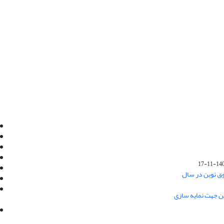
Email:
info@jaml.ir
Instagram:jaml.ir
Tel:+98 9196523692
Fax:025 34224584
1401-1
Post Box:Iran,Qom,37135.1166
وق نوین در سال
SMS:5000 4000 452 462
آدرس پستی فصلنامه: قم، صندوق پستی
ین جهت نمایه سازی
37135/1166
استان قم، خیابان مهر، بلوار نوفل لوشاتو، خیابان
آزادی، بلوک 38، واحد3- کد پستی: 3735113966