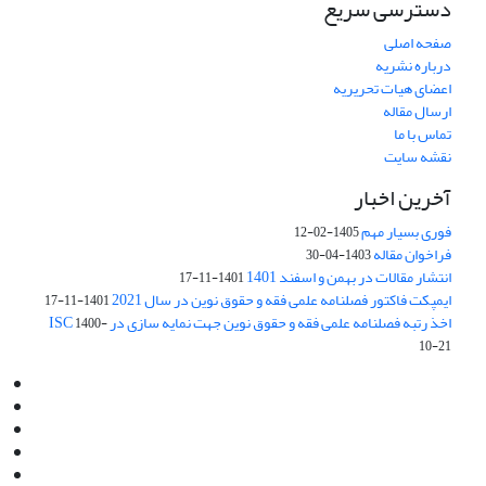
دسترسی سریع
صفحه اصلی
درباره نشریه
اعضای هیات تحریریه
ارسال مقاله
تماس با ما
نقشه سایت
آخرین اخبار
فوری بسیار مهم
1405-02-12
فراخوان مقاله
1403-04-30
انتشار مقالات در بهمن و اسفند 1401
1401-11-17
ایمپکت فاکتور فصلنامه علمی فقه و حقوق نوین در سال 2021
1401-11-17
اخذ رتبه فصلنامه علمی فقه و حقوق نوین جهت نمایه سازی در ISC
1400-
10-21
Email:
info@jaml.ir
Instagram:jaml.ir
Tel:+98 9196523692
Fax:025 34224584
Post Box:Iran,Qom,37135.1166