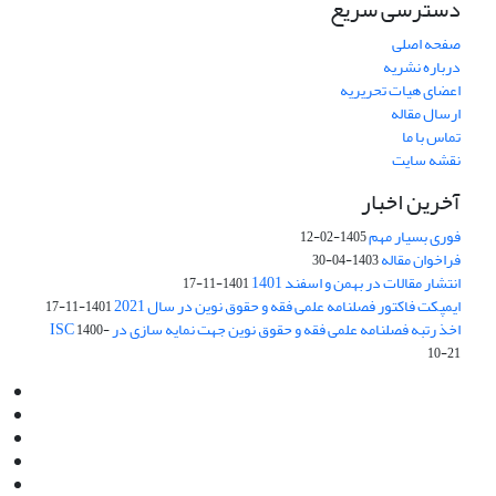
دسترسی سریع
صفحه اصلی
درباره نشریه
اعضای هیات تحریریه
ارسال مقاله
تماس با ما
نقشه سایت
آخرین اخبار
فوری بسیار مهم
1405-02-12
فراخوان مقاله
1403-04-30
انتشار مقالات در بهمن و اسفند 1401
1401-11-17
ایمپکت فاکتور فصلنامه علمی فقه و حقوق نوین در سال 2021
1401-11-17
اخذ رتبه فصلنامه علمی فقه و حقوق نوین جهت نمایه سازی در ISC
1400-
10-21
Email:
info@jaml.ir
Instagram:jaml.ir
Tel:+98 9196523692
Fax:025 34224584
Post Box:Iran,Qom,37135.1166