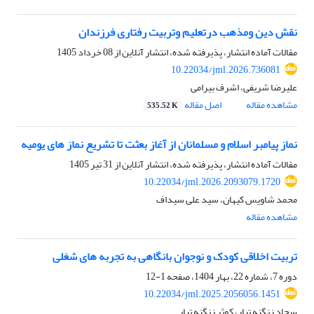
نقش دین ومذهب درتعلیم وتربیت رفتاری فرزندان
مقالات آماده انتشار، پذیرفته شده، انتشار آنلاین از
08 خرداد 1405
10.22034/jml.2026.736081
علیرضا شریفی، اشرف بیرامی
مشاهده مقاله
اصل مقاله
535.52 K
نماز پیامبر اسلام و مسلمانان از آغاز بعثت تا تشریع نماز های یومیه
مقالات آماده انتشار، پذیرفته شده، انتشار آنلاین از
31 تیر 1405
10.22034/jml.2026.2093079.1720
محمد شاویس کیهان، سید علی سیداف
مشاهده مقاله
تربیت اخلاقی کودک و نوجوان بانگاهی به تجربه های شغلی
دوره 7، شماره 22، بهار 1404، صفحه
1-12
10.22034/jml.2025.2056056.1451
سجاد زنگنه تبار، کوثر زنگنه تبار