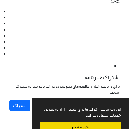
10-21
Email:
info@jaml.ir
Instagram:jaml.ir
Tel:+98 9196523692
Fax:025 34224584
Post Box:Iran,Qom,37135.1166
SMS:5000 4000 452 462
آدرس پستی فصلنامه: قم، صندوق پستی 37135/1166
استان قم، خیابان مهر، بلوار نوفل لوشاتو، خیابان آزادی، بلوک 38،
واحد3- کد پستی: 3735113966
لینک پرداخت به فصلنامه علمی فقه و حقوق نوین:
IDPay.ir/jaml-ir
اشتراک خبرنامه
برای دریافت اخبار و اطلاعیه های مهم نشریه در خبرنامه نشریه مشترک
شوید.
اشتراک
این وب سایت از کوکی ها برای اطمینان از ارائه بهترین
خدمات استفاده می کند.
متوجه شدم