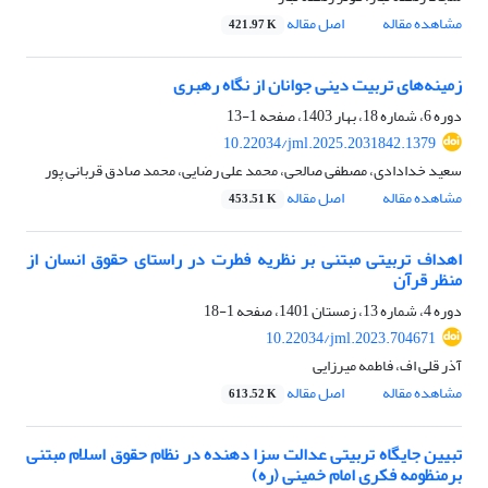
مشاهده مقاله
اصل مقاله
421.97 K
زمینه‌های تربیت دینی جوانان از نگاه رهبری
دوره 6، شماره 18، بهار 1403، صفحه
1-13
10.22034/jml.2025.2031842.1379
سعید خدادادی، مصطفی صالحی، محمد علی رضایی، محمد صادق قربانی پور
مشاهده مقاله
اصل مقاله
453.51 K
اهداف تربیتی مبتنی بر نظریه فطرت در راستای حقوق انسان از
منظر قرآن
دوره 4، شماره 13، زمستان 1401، صفحه
1-18
10.22034/jml.2023.704671
آذر قلی اف، فاطمه میرزایی
مشاهده مقاله
اصل مقاله
613.52 K
تبیین جایگاه تربیتی عدالت سزا دهنده در نظام حقوق اسلام مبتنی
برمنظومه فکری امام خمینی (ره)