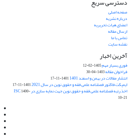
دسترسی سریع
صفحه اصلی
درباره نشریه
اعضای هیات تحریریه
ارسال مقاله
تماس با ما
نقشه سایت
آخرین اخبار
فوری بسیار مهم
1405-02-12
فراخوان مقاله
1403-04-30
انتشار مقالات در بهمن و اسفند 1401
1401-11-17
ایمپکت فاکتور فصلنامه علمی فقه و حقوق نوین در سال 2021
1401-11-17
اخذ رتبه فصلنامه علمی فقه و حقوق نوین جهت نمایه سازی در ISC
1400-
10-21
Email:
info@jaml.ir
Instagram:jaml.ir
Tel:+98 9196523692
Fax:025 34224584
Post Box:Iran,Qom,37135.1166