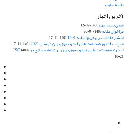
نقشه سایت
آخرین اخبار
فوری بسیار مهم
1405-02-12
فراخوان مقاله
1403-04-30
انتشار مقالات در بهمن و اسفند 1401
1401-11-17
ایمپکت فاکتور فصلنامه علمی فقه و حقوق نوین در سال 2021
1401-11-17
اخذ رتبه فصلنامه علمی فقه و حقوق نوین جهت نمایه سازی در ISC
1400-
10-21
Email:
info@jaml.ir
Instagram:jaml.ir
Tel:+98 9196523692
Fax:025 34224584
Post Box:Iran,Qom,37135.1166
SMS:5000 4000 452 462
آدرس پستی فصلنامه: قم، صندوق پستی 37135/1166
استان قم، خیابان مهر، بلوار نوفل لوشاتو، خیابان آزادی، بلوک 38،
واحد3- کد پستی: 3735113966
لینک پرداخت به فصلنامه علمی فقه و حقوق نوین:
IDPay.ir/jaml-ir