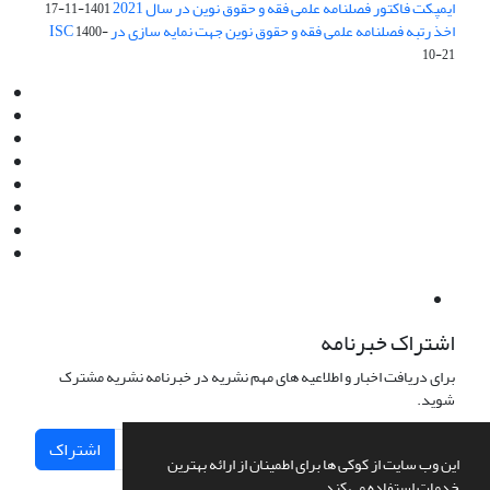
ایمپکت فاکتور فصلنامه علمی فقه و حقوق نوین در سال 2021
1401-11-17
اخذ رتبه فصلنامه علمی فقه و حقوق نوین جهت نمایه سازی در ISC
1400-
10-21
Email:
info@jaml.ir
Instagram:jaml.ir
Tel:+98 9196523692
Fax:025 34224584
Post Box:Iran,Qom,37135.1166
SMS:5000 4000 452 462
آدرس پستی فصلنامه: قم، صندوق پستی 37135/1166
استان قم، خیابان مهر، بلوار نوفل لوشاتو، خیابان آزادی، بلوک 38،
واحد3- کد پستی: 3735113966
لینک پرداخت به فصلنامه علمی فقه و حقوق نوین:
IDPay.ir/jaml-ir
اشتراک خبرنامه
برای دریافت اخبار و اطلاعیه های مهم نشریه در خبرنامه نشریه مشترک
شوید.
اشتراک
این وب سایت از کوکی ها برای اطمینان از ارائه بهترین
خدمات استفاده می کند.