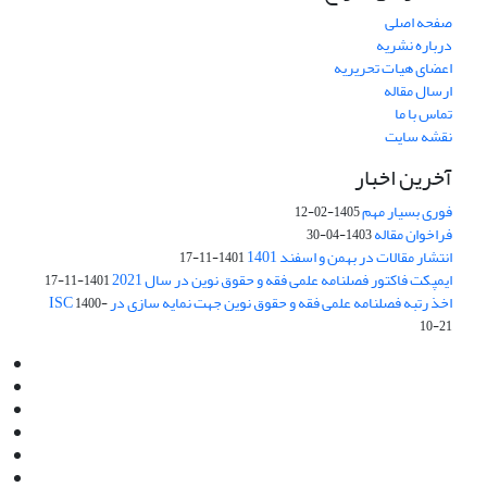
صفحه اصلی
درباره نشریه
اعضای هیات تحریریه
ارسال مقاله
تماس با ما
نقشه سایت
آخرین اخبار
فوری بسیار مهم
1405-02-12
فراخوان مقاله
1403-04-30
انتشار مقالات در بهمن و اسفند 1401
1401-11-17
ایمپکت فاکتور فصلنامه علمی فقه و حقوق نوین در سال 2021
1401-11-17
اخذ رتبه فصلنامه علمی فقه و حقوق نوین جهت نمایه سازی در ISC
1400-
10-21
Email:
info@jaml.ir
Instagram:jaml.ir
Tel:+98 9196523692
Fax:025 34224584
Post Box:Iran,Qom,37135.1166
SMS:5000 4000 452 462