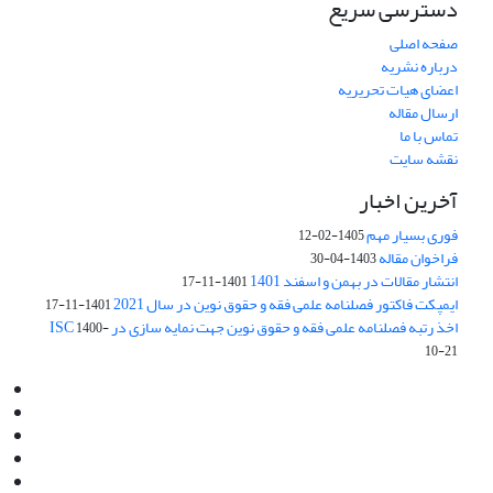
دسترسی سریع
صفحه اصلی
درباره نشریه
اعضای هیات تحریریه
ارسال مقاله
تماس با ما
نقشه سایت
آخرین اخبار
فوری بسیار مهم
1405-02-12
فراخوان مقاله
1403-04-30
انتشار مقالات در بهمن و اسفند 1401
1401-11-17
ایمپکت فاکتور فصلنامه علمی فقه و حقوق نوین در سال 2021
1401-11-17
اخذ رتبه فصلنامه علمی فقه و حقوق نوین جهت نمایه سازی در ISC
1400-
10-21
Email:
info@jaml.ir
Instagram:jaml.ir
Tel:+98 9196523692
Fax:025 34224584
Post Box:Iran,Qom,37135.1166