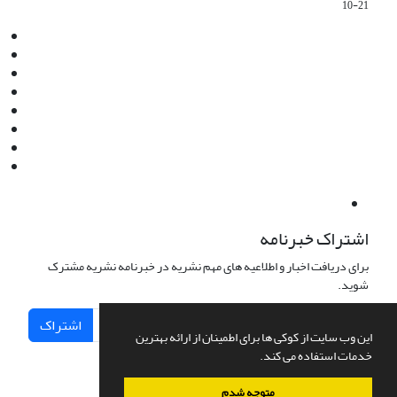
10-21
Email:
info@jaml.ir
Instagram:jaml.ir
Tel:+98 9196523692
Fax:025 34224584
Post Box:Iran,Qom,37135.1166
SMS:5000 4000 452 462
آدرس پستی فصلنامه: قم، صندوق پستی 37135/1166
استان قم، خیابان مهر، بلوار نوفل لوشاتو، خیابان آزادی، بلوک 38،
واحد3- کد پستی: 3735113966
لینک پرداخت به فصلنامه علمی فقه و حقوق نوین:
IDPay.ir/jaml-ir
اشتراک خبرنامه
برای دریافت اخبار و اطلاعیه های مهم نشریه در خبرنامه نشریه مشترک
شوید.
اشتراک
این وب سایت از کوکی ها برای اطمینان از ارائه بهترین
خدمات استفاده می کند.
متوجه شدم