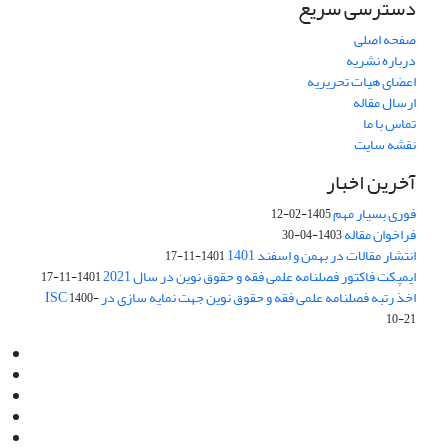
دسترسی سریع
صفحه اصلی
درباره نشریه
اعضای هیات تحریریه
ارسال مقاله
تماس با ما
نقشه سایت
آخرین اخبار
فوری بسیار مهم
1405-02-12
فراخوان مقاله
1403-04-30
انتشار مقالات در بهمن و اسفند 1401
1401-11-17
ایمپکت فاکتور فصلنامه علمی فقه و حقوق نوین در سال 2021
1401-11-17
اخذ رتبه فصلنامه علمی فقه و حقوق نوین جهت نمایه سازی در ISC
1400-
10-21
Email:
info@jaml.ir
Instagram:jaml.ir
Tel:+98 9196523692
Fax:025 34224584
Post Box:Iran,Qom,37135.1166