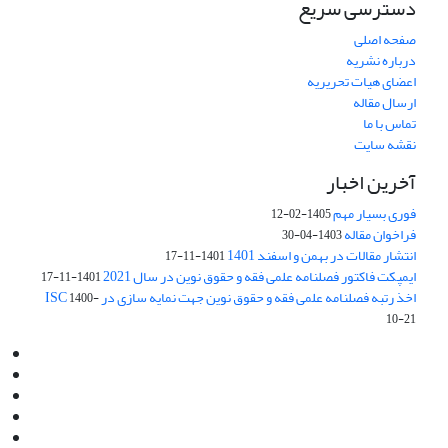
دسترسی سریع
صفحه اصلی
درباره نشریه
اعضای هیات تحریریه
ارسال مقاله
تماس با ما
نقشه سایت
آخرین اخبار
فوری بسیار مهم
1405-02-12
فراخوان مقاله
1403-04-30
انتشار مقالات در بهمن و اسفند 1401
1401-11-17
ایمپکت فاکتور فصلنامه علمی فقه و حقوق نوین در سال 2021
1401-11-17
اخذ رتبه فصلنامه علمی فقه و حقوق نوین جهت نمایه سازی در ISC
1400-
10-21
Email:
info@jaml.ir
Instagram:jaml.ir
Tel:+98 9196523692
Fax:025 34224584
Post Box:Iran,Qom,37135.1166