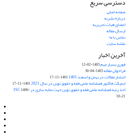
دسترسی سریع
صفحه اصلی
درباره نشریه
اعضای هیات تحریریه
ارسال مقاله
تماس با ما
نقشه سایت
آخرین اخبار
فوری بسیار مهم
1405-02-12
فراخوان مقاله
1403-04-30
انتشار مقالات در بهمن و اسفند 1401
1401-11-17
ایمپکت فاکتور فصلنامه علمی فقه و حقوق نوین در سال 2021
1401-11-17
اخذ رتبه فصلنامه علمی فقه و حقوق نوین جهت نمایه سازی در ISC
1400-
10-21
Email:
info@jaml.ir
Instagram:jaml.ir
Tel:+98 9196523692
Fax:025 34224584
Post Box:Iran,Qom,37135.1166