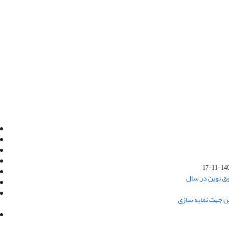
Email:
info@jaml.ir
Instagram:jaml.ir
Tel:+98 9196523692
Fax:025 34224584
1401-1
Post Box:Iran,Qom,37135.1166
وق نوین در سال
SMS:5000 4000 452 462
آدرس پستی فصلنامه: قم، صندوق پستی
ین جهت نمایه سازی
37135/1166
استان قم، خیابان مهر، بلوار نوفل لوشاتو، خیابان
آزادی، بلوک 38، واحد3- کد پستی: 3735113966