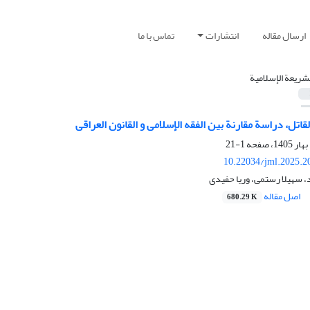
ارسال مقاله
انتشارات
تماس با ما
لشریعة الإسلامیة
قاتل، دراسة مقارنة بین الفقه الإسلامی و القانون العراقی
1-21
10.22034/jml.2025.2
سهیلا رستمی، وریا حفیدی
اصل مقاله
680.29 K