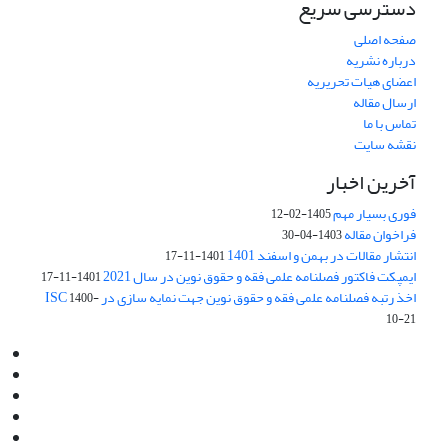
دسترسی سریع
صفحه اصلی
درباره نشریه
اعضای هیات تحریریه
ارسال مقاله
تماس با ما
نقشه سایت
آخرین اخبار
فوری بسیار مهم
1405-02-12
فراخوان مقاله
1403-04-30
انتشار مقالات در بهمن و اسفند 1401
1401-11-17
ایمپکت فاکتور فصلنامه علمی فقه و حقوق نوین در سال 2021
1401-11-17
اخذ رتبه فصلنامه علمی فقه و حقوق نوین جهت نمایه سازی در ISC
1400-
10-21
Email:
info@jaml.ir
Instagram:jaml.ir
Tel:+98 9196523692
Fax:025 34224584
Post Box:Iran,Qom,37135.1166