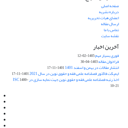
صفحه اصلی
درباره نشریه
اعضای هیات تحریریه
ارسال مقاله
تماس با ما
نقشه سایت
آخرین اخبار
فوری بسیار مهم
1405-02-12
فراخوان مقاله
1403-04-30
انتشار مقالات در بهمن و اسفند 1401
1401-11-17
ایمپکت فاکتور فصلنامه علمی فقه و حقوق نوین در سال 2021
1401-11-17
اخذ رتبه فصلنامه علمی فقه و حقوق نوین جهت نمایه سازی در ISC
1400-
10-21
Email:
info@jaml.ir
Instagram:jaml.ir
Tel:+98 9196523692
Fax:025 34224584
Post Box:Iran,Qom,37135.1166
SMS:5000 4000 452 462