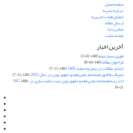
صفحه اصلی
درباره نشریه
اعضای هیات تحریریه
ارسال مقاله
تماس با ما
نقشه سایت
آخرین اخبار
فوری بسیار مهم
1405-02-12
فراخوان مقاله
1403-04-30
انتشار مقالات در بهمن و اسفند 1401
1401-11-17
ایمپکت فاکتور فصلنامه علمی فقه و حقوق نوین در سال 2021
1401-11-17
اخذ رتبه فصلنامه علمی فقه و حقوق نوین جهت نمایه سازی در ISC
1400-
10-21
Email:
info@jaml.ir
Instagram:jaml.ir
Tel:+98 9196523692
Fax:025 34224584
Post Box:Iran,Qom,37135.1166
SMS:5000 4000 452 462