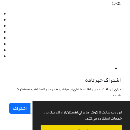
10-21
Email:
info@jaml.ir
Instagram:jaml.ir
Tel:+98 9196523692
Fax:025 34224584
Post Box:Iran,Qom,37135.1166
SMS:5000 4000 452 462
آدرس پستی فصلنامه: قم، صندوق پستی 37135/1166
استان قم، خیابان مهر، بلوار نوفل لوشاتو، خیابان آزادی، بلوک 38،
واحد3- کد پستی: 3735113966
لینک پرداخت به فصلنامه علمی فقه و حقوق نوین:
IDPay.ir/jaml-ir
اشتراک خبرنامه
برای دریافت اخبار و اطلاعیه های مهم نشریه در خبرنامه نشریه مشترک
شوید.
اشتراک
این وب سایت از کوکی ها برای اطمینان از ارائه بهترین
خدمات استفاده می کند.