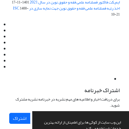
ایمپکت فاکتور فصلنامه علمی فقه و حقوق نوین در سال 2021
1401-11-17
اخذ رتبه فصلنامه علمی فقه و حقوق نوین جهت نمایه سازی در ISC
1400-
10-21
Email:
info@jaml.ir
Instagram:jaml.ir
Tel:+98 9196523692
Fax:025 34224584
Post Box:Iran,Qom,37135.1166
SMS:5000 4000 452 462
آدرس پستی فصلنامه: قم، صندوق پستی 37135/1166
استان قم، خیابان مهر، بلوار نوفل لوشاتو، خیابان آزادی، بلوک 38،
واحد3- کد پستی: 3735113966
لینک پرداخت به فصلنامه علمی فقه و حقوق نوین:
IDPay.ir/jaml-ir
اشتراک خبرنامه
برای دریافت اخبار و اطلاعیه های مهم نشریه در خبرنامه نشریه مشترک
شوید.
اشتراک
این وب سایت از کوکی ها برای اطمینان از ارائه بهترین
خدمات استفاده می کند.