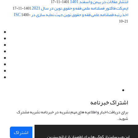
انتشار مقالات در بهمن و اسفند 1401
1401-11-17
ایمپکت فاکتور فصلنامه علمی فقه و حقوق نوین در سال 2021
1401-11-17
اخذ رتبه فصلنامه علمی فقه و حقوق نوین جهت نمایه سازی در ISC
1400-
10-21
Email:
info@jaml.ir
Instagram:jaml.ir
Tel:+98 9196523692
Fax:025 34224584
Post Box:Iran,Qom,37135.1166
SMS:5000 4000 452 462
آدرس پستی فصلنامه: قم، صندوق پستی 37135/1166
استان قم، خیابان مهر، بلوار نوفل لوشاتو، خیابان آزادی، بلوک 38،
واحد3- کد پستی: 3735113966
لینک پرداخت به فصلنامه علمی فقه و حقوق نوین:
IDPay.ir/jaml-ir
اشتراک خبرنامه
برای دریافت اخبار و اطلاعیه های مهم نشریه در خبرنامه نشریه مشترک
شوید.
اشتراک
این وب سایت از کوکی ها برای اطمینان از ارائه بهترین