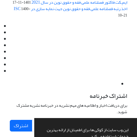
ایمپکت فاکتور فصلنامه علمی فقه و حقوق نوین در سال 2021
1401-11-17
اخذ رتبه فصلنامه علمی فقه و حقوق نوین جهت نمایه سازی در ISC
1400-
10-21
Email:
info@jaml.ir
Instagram:jaml.ir
Tel:+98 9196523692
Fax:025 34224584
Post Box:Iran,Qom,37135.1166
SMS:5000 4000 452 462
آدرس پستی فصلنامه: قم، صندوق پستی 37135/1166
استان قم، خیابان مهر، بلوار نوفل لوشاتو، خیابان آزادی، بلوک 38،
واحد3- کد پستی: 3735113966
لینک پرداخت به فصلنامه علمی فقه و حقوق نوین:
IDPay.ir/jaml-ir
اشتراک خبرنامه
برای دریافت اخبار و اطلاعیه های مهم نشریه در خبرنامه نشریه مشترک
شوید.
اشتراک
این وب سایت از کوکی ها برای اطمینان از ارائه بهترین
خدمات استفاده می کند.