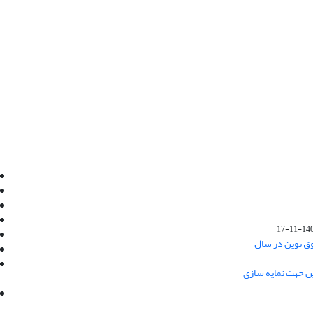
Email:
info@jaml.ir
Instagram:jaml.ir
Tel:+98 9196523692
Fax:025 34224584
1401-1
Post Box:Iran,Qom,37135.1166
وق نوین در سال
SMS:5000 4000 452 462
آدرس پستی فصلنامه: قم، صندوق پستی
ین جهت نمایه سازی
37135/1166
استان قم، خیابان مهر، بلوار نوفل لوشاتو، خیابان
آزادی، بلوک 38، واحد3- کد پستی: 3735113966