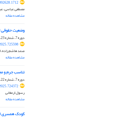
092628.1712
مصطفی عباسی، عبا
مشاهده مقاله
وضعیت حقوقی اشت
دوره 7، شماره 23، تابستان 1404، صفحه
2025.725598
صمد هاشم زاده، اب
مشاهده مقاله
تناسب جرم و مج
دوره 7، شماره 22، بهار 1404، صفحه
2025.724372
رسول ارمغانی
مشاهده مقاله
کودک همسری از