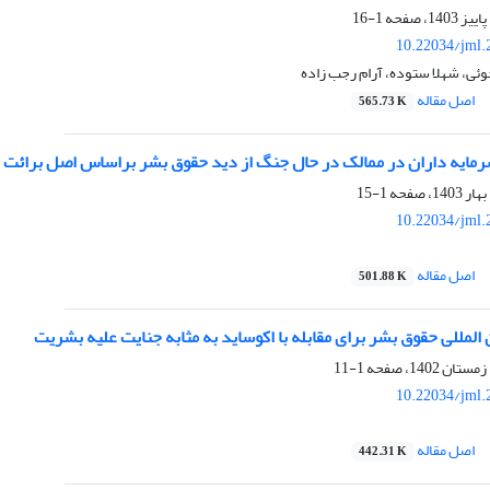
1-16
10.22034/jml.
وئی، شهلا ستوده، آرام رجب زاده
اصل مقاله
565.73 K
رمایه داران در ممالک در حال جنگ از دید حقوق بشر براساس اصل برائت
1-15
10.22034/jml.
اصل مقاله
501.88 K
المللی حقوق بشر برای مقابله با اکوساید به مثابه جنایت علیه بشریت
1-11
10.22034/jml.
اصل مقاله
442.31 K