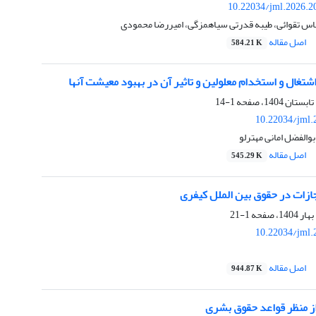
10.22034/jml.2026.2
س تقوائی، طیبه قدرتی سیاهمزگی، امیررضا محمودی
اصل مقاله
584.21 K
غال و استخدام معلولین و تاثیر آن در بهبود معیشت آنها
1-14
10.22034/jml.
والفضل امانی مهترلو
اصل مقاله
545.29 K
ازات در حقوق بین الملل کیفری
1-21
10.22034/jml.
اصل مقاله
944.87 K
 منظر قواعد حقوق بشری