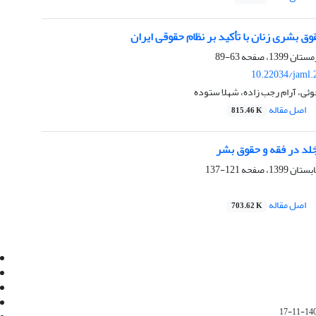
وق بشری زنان با تأکید بر نظام حقوقی ایران
63-89
10.22034/jaml.
وئی، آرام رجب زاده، شهلا ستوده
اصل مقاله
815.46 K
َلد در فقه و حقوق بشر
121-137
اصل مقاله
703.62 K
Email:
info@jaml.ir
Instagram:jaml.ir
Tel:+98 9196523692
Fax:025 34224584
1401-1