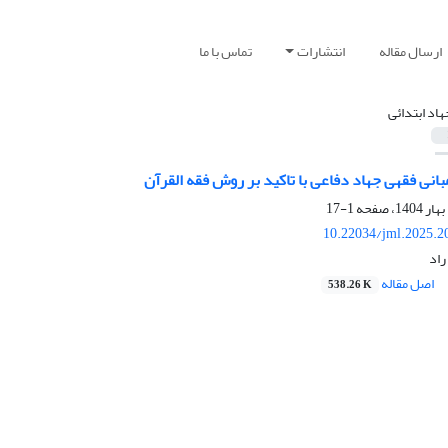
ارسال مقاله
انتشارات
تماس با ما
هاد ابتدائی
انی فقهی جهاد دفاعی با تاکید بر روش فقه القرآن
1-17
10.22034/jml.2025.2
راد
اصل مقاله
538.26 K