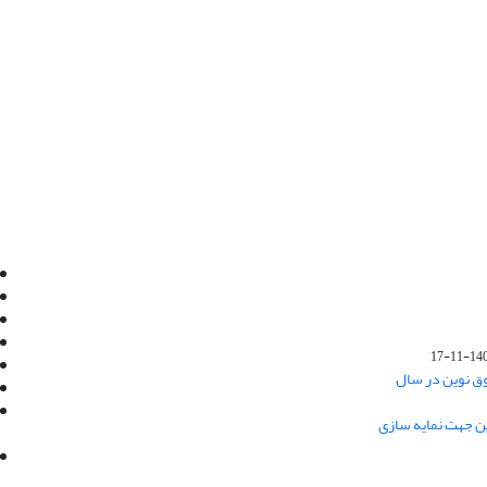
Email:
info@jaml.ir
Instagram:jaml.ir
Tel:+98 9196523692
Fax:025 34224584
1401-1
Post Box:Iran,Qom,37135.1166
وق نوین در سال
SMS:5000 4000 452 462
آدرس پستی فصلنامه: قم، صندوق پستی
ین جهت نمایه سازی
37135/1166
استان قم، خیابان مهر، بلوار نوفل لوشاتو، خیابان
آزادی، بلوک 38، واحد3- کد پستی: 3735113966