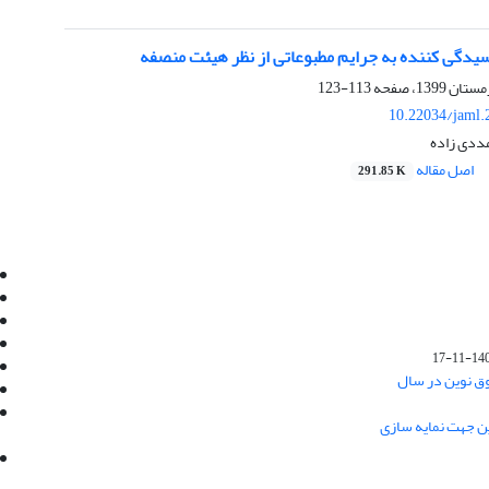
سیدگی کننده به جرایم مطبوعاتی از نظر هیئت منصفه
113-123
10.22034/jaml.
مددی زاده
اصل مقاله
291.85 K
Email:
info@jaml.ir
Instagram:jaml.ir
Tel:+98 9196523692
Fax:025 34224584
1401-1
Post Box:Iran,Qom,37135.1166
وق نوین در سال
SMS:5000 4000 452 462
آدرس پستی فصلنامه: قم، صندوق پستی
ین جهت نمایه سازی
37135/1166
استان قم، خیابان مهر، بلوار نوفل لوشاتو، خیابان
آزادی، بلوک 38، واحد3- کد پستی: 3735113966