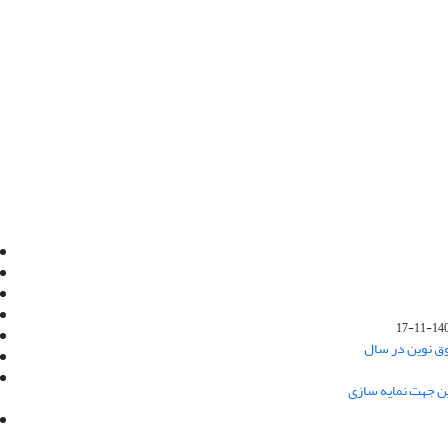
Email:
info@jaml.ir
Instagram:jaml.ir
Tel:+98 9196523692
Fax:025 34224584
1401-1
Post Box:Iran,Qom,37135.1166
وق نوین در سال
SMS:5000 4000 452 462
آدرس پستی فصلنامه: قم، صندوق پستی
ین جهت نمایه سازی
37135/1166
استان قم، خیابان مهر، بلوار نوفل لوشاتو، خیابان
آزادی، بلوک 38، واحد3- کد پستی: 3735113966