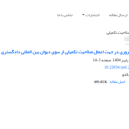
ارسال مقاله
انتشارات
تماس با ما
لاحیت تکمیلی
ری در جهت اعمال صلاحیت تکمیلی از سوی دیوان بین المللی دادگستری با 
1-14
10.22034/jml.
یکجو
اصل مقاله
691.65 K