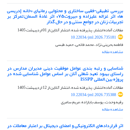
بررسی تطبیقی-فقهی ساختاری و محتوایی رمانهای «خانه إدریسی
ها» اثر غزاله علیزاده و «بیروت۷۵» اثر غادة السمان:تمرکز بر
تجربیات زنان در جوامع سنتی و در حال گذار
مقالات آماده انتشار، پذیرفته شده، انتشار آنلاین از
01 اردیبهشت 1405
10.22034/jml.2026.735181
فاطمه بحرینی نژاد، محمد فاتحی، حمید طبسی
مشاهده مقاله
شناسایی و رتبه بندی عوامل موفقیت دینی مدیران مدارس در
راستای بهبود تعهد شغلی آنان بر اساس عوامل شناسایی شده در
پروژه بین المللی ISSPP
مقالات آماده انتشار، پذیرفته شده، انتشار آنلاین از
12 اردیبهشت 1405
10.22034/jml.2026.735388
رقیه وحدت، یوسف بابازاده، مریم سامری
مشاهده مقاله
اثر قراردادهای الکترونیکی و امضای دیجیتال بر اعتبار معاملات در