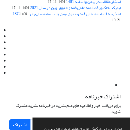
انتشار مقالات در بهمن و اسفند 1401
1401-11-17
ایمپکت فاکتور فصلنامه علمی فقه و حقوق نوین در سال 2021
1401-11-17
اخذ رتبه فصلنامه علمی فقه و حقوق نوین جهت نمایه سازی در ISC
1400-
10-21
Email:
info@jaml.ir
Instagram:jaml.ir
Tel:+98 9196523692
Fax:025 34224584
Post Box:Iran,Qom,37135.1166
SMS:5000 4000 452 462
آدرس پستی فصلنامه: قم، صندوق پستی 37135/1166
استان قم، خیابان مهر، بلوار نوفل لوشاتو، خیابان آزادی، بلوک 38،
واحد3- کد پستی: 3735113966
لینک پرداخت به فصلنامه علمی فقه و حقوق نوین:
IDPay.ir/jaml-ir
اشتراک خبرنامه
برای دریافت اخبار و اطلاعیه های مهم نشریه در خبرنامه نشریه مشترک
شوید.
اشتراک
این وب سایت از کوکی ها برای اطمینان از ارائه بهترین