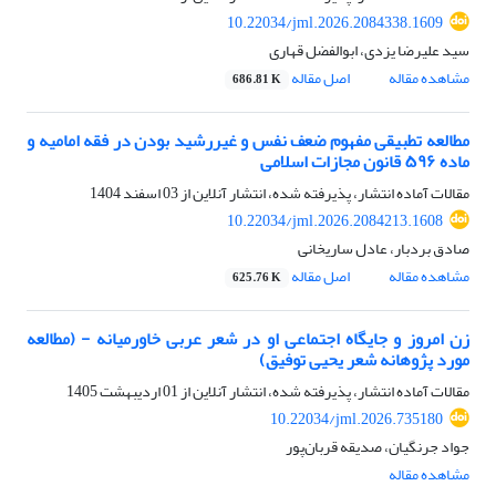
10.22034/jml.2026.2084338.1609
سید علیرضا یزدی، ابوالفضل قهاری
مشاهده مقاله
اصل مقاله
686.81 K
مطالعه تطبیقی مفهوم ضعف نفس و غیررشید بودن در فقه امامیه و
ماده ۵۹۶ قانون مجازات اسلامی
مقالات آماده انتشار، پذیرفته شده، انتشار آنلاین از
03 اسفند 1404
10.22034/jml.2026.2084213.1608
صادق بردبار، عادل ساریخانی
مشاهده مقاله
اصل مقاله
625.76 K
زن امروز و جایگاه اجتماعی او در شعر عربی خاورمیانه - (مطالعه
مورد پژوهانه شعر یحیی توفیق)
مقالات آماده انتشار، پذیرفته شده، انتشار آنلاین از
01 اردیبهشت 1405
10.22034/jml.2026.735180
جواد جرنگیان، صدیقه قربان‌پور
مشاهده مقاله