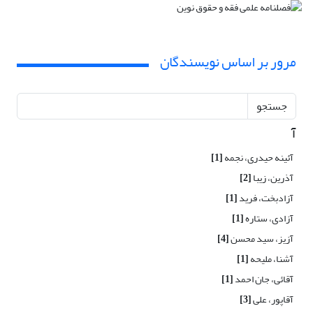
مرور بر اساس نویسندگان
جستجو
آ
آئینه حیدری، نجمه
[1]
آذرین، زیبا
[2]
آزادبخت، فرید
[1]
آزادی، ستاره
[1]
آزیز، سید محسن
[4]
آشنا، ملیحه
[1]
آقائی، جان احمد
[1]
آقاپور، علی
[3]