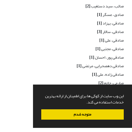
صائب، سید دستغیب
[2]
صادق، عسگر
[1]
صادقی، بهزاد
[1]
صادقی، سالار
[3]
صادقی، علی
[1]
صادقی، مجتبی
[1]
صادقی پور، احسان
[1]
صادقی دهصحرایی، مرتضی
[1]
صادقی زاده، علی
[1]
صارمی، حاتم
[2]
صارمی، حاتم
[1]
این وب سایت از کوکی ها برای اطمینان از ارائه بهترین
صاعد، محمد فاضل
[1]
خدمات استفاده می کند.
صالح، نصیراحمد
[1]
متوجه شدم
صالح نسب، فاطمه
[1]
صالحی، صدیقه
[1]