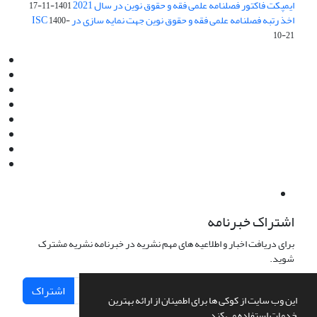
ایمپکت فاکتور فصلنامه علمی فقه و حقوق نوین در سال 2021
1401-11-17
اخذ رتبه فصلنامه علمی فقه و حقوق نوین جهت نمایه سازی در ISC
1400-
10-21
Email:
info@jaml.ir
Instagram:jaml.ir
Tel:+98 9196523692
Fax:025 34224584
Post Box:Iran,Qom,37135.1166
SMS:5000 4000 452 462
آدرس پستی فصلنامه: قم، صندوق پستی 37135/1166
استان قم، خیابان مهر، بلوار نوفل لوشاتو، خیابان آزادی، بلوک 38،
واحد3- کد پستی: 3735113966
لینک پرداخت به فصلنامه علمی فقه و حقوق نوین:
IDPay.ir/jaml-ir
اشتراک خبرنامه
برای دریافت اخبار و اطلاعیه های مهم نشریه در خبرنامه نشریه مشترک
شوید.
اشتراک
این وب سایت از کوکی ها برای اطمینان از ارائه بهترین
خدمات استفاده می کند.