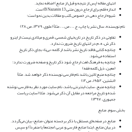
انتهای مقاله (پس از نتیجه و قبل از منابع) اضافه نماید.
اندازه قلم برای ارجاع درون متنی B Nazanin 13 است.
شیوه ارجاع دهی در خصوص کتب و مقالات بدین نحو است:
نام نویسنده، سال نشر یا چاپ، ج …، ص … – مثلاً (علوی، ۱۳۷۹، ص ۲۸)
تفاوتی در ذکر تاریخ در تاریخهای شمسی، قمری و میلادی نیست از اینرو
ذکر ش، ه، م در انتهای تاریخ ضرورت ندارد.
چنانچه کتابی فاقد تاریخ نشر باشد از کلمه «بی‌تا» بجای ذکر تاریخ
استفاده می‌شود.
چنانچه به فرهنگ لغت ارجاع شود ذکر تاریخ و صفحه ضرورت ندارد:
(معین، ذیل کلمه فقه)
چنانچه منبع لاتین باشد نام فارسی نویسنده ذکر خواهد شد. مثلاً
(انشتین، ۱۹۵۲، ص ۱۲)
چنانچه منبع، سایت اینترنتی باشد، نام سایت مورد نظر به فارسی نوشته
شده و تاریخ مراجعه در مقابل آن ذکر می‌شود. مثلا (سایت ریاست
جمهوری، ۱۳۹۷)
بخش سوم. منابع
منابع در صفحه‌ای مستقل با ذکر برجسته عنوان «منابع» بیان می‌گردد.
در بیان منابع، ابتدا منابع فارسی و عربی (مجتمعاً یا منفرداً) و سپس