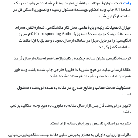
رایت
تحت عنوان فرم تالیف و افشای تعارض منافع شناخته می‌شود، در یک
صفحۀ A4 چاپ و به امضای نویسندۀ مسئول رسیده و تصویر یا اسکن آن در
سایت بارگزاری شود.
میزان تحصیلات، رتبه و پایۀ علمی، محل کار دانشگاهی، شمارۀ تلفن همراه،
پست الکترونیک و نویسندۀ مسئول(Corresponding Author) (فارسی و
انگلیسی) را در فایل مجزا در سامانه ارسال نموده و مطابق با آن اطلاعات
سامانه تکمیل گردد.
ترجمۀ انگلیسی عنوان مقاله، چکیده و کلیدواژه‌‌ها همراه مقاله ارسال گردد.
مقالۀ ارسالی نباید در هیچ نشریۀ داخلی یا خارجی چاپ شده باشد و به طور
هم‌زمان نباید به سایر نشریات فرستاده شده باشد.
مسئولیت صحت مطالب و منابع مندرج در مقاله به عهده نویسنده مسئول
است.
تغییر در نویسندگان پس از ارسال مقاله به داوری، به هیچ وجه امکانپذیر نمی
باشد.
نشریه در اصلاح، تلخیص و ویرایش مقاله آزاد است.
نظرات و ارزیابی داوران به معنای پذیرش نهایی مقاله نیست، بلکه پذیرش نهایی