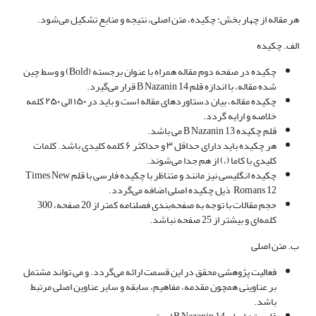
هر مقاله از چهار بخش: چکیده، متن اصلی، نتیجه و منابع تشکیل می‌شود.
الف. چکیده
چکیده در صفحه دوم مقاله همراه با عنوان برجسته (Bold) و وسط چین
شده مقاله، با اندازه قلم B Nazanin 14 قرار می‌گیرد.
چکیده مقاله، بیان دستاوردهای مقاله است و باید در ۱۵۰ الی ۲۵۰ کلمه
خلاصه و ارایه گردد.
قلم چکیده B Nazanin 13 می باشد.
هر چکیده باید دارای حداقل ۳ و حداکثر ۶ کلمه کلیدی باشد. کلمات
کلیدی با کاما (،) از هم جدا می‌شوند.
چکیده انگلیسی نیز مانند و متناظر با چکیده فارسی با قلم Times New
Romans 12 ذیل چکیده اصلی اضافه می‌گردد.
حجم مقالات با توجه به صفحه‌بندی فصلنامه کمتر از 20 صفحه، 300
کلمه‌ای و بیشتر از 25 صفحه نباشد.
ب. متن اصلی
فعالیت پژوهشی محقق در این قسمت ارائه می‌گردد. و می تواند مشتمل
بر عناوینی همچون مقدمه، مفاهیم، سابقه و سایر عناوین اصلی مرتبط
باشد.