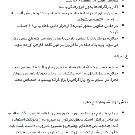
قلم متن اصلی B Nazanin 14 است.
آغاز پاراگراف‌ها بدون فرو رفتگی باشد.
عناوین سطور (تیترها) به حالت برجسته تنظیم شده و به روش آلمانی (۱-
… ۱-۱- …) تنظیم می‌شوند.
در مقابل عناوین سطور (تیترها) از قرار دادن نقطه بیانی (:) اجتناب
گردد.
چنانچه در متن نام یا اسامی خارجی یا معادل فارسی کلمه‌ای علمی ذکر
می‌شود، باید بلافاصله در داخل پرانتز عین کلمه خارجی آورده شود.
ج. نتیجه
نتیجه تحقیق، رد یا اثبات فرضیات تحقیق و بیان یافته های محقق است.
چنانچه محقق تمایل به ارائه پیشنهاد دارد باید بدون اختصاص عنوان
مجزا، در انتهای نتایج، پاراگرافی را برای ارائه پیشنهاد اختصاص دهد.
بخش دوم. شیوه ارجاع دهی
ارجاع به منابع در مقاله بصورت درون متنی (بلافاصله پس از ذکر مطلب و
در داخل پرانتز) است. محقق نمی‌توان به هیچ وجه از پانوشت استفاده
کند. چنانچه بیان جمله ای توضیحی و تفسیری ضرورت داشته باشد باید
با قرار دادن شماره در مقابل کلمه مورد نظر توضیحات مربوطه را در