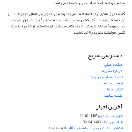
مقاله منوط به تأیید هیأت تحریریه مجله می‌باشد.
کلیۀ حقوق مادی برای فصلنامه علمی خانواده در حقوق بین الملل محفوظ است و
آن دسته از نویسندگان که درصدد انتشار مقالۀ منتشرۀ خود در این نشریه،
در مجموعۀ مقالات یا بخشی از یک کتاب هستند، لازم است با ارائۀ درخواست
کتبی، موافقت نشریه را اخذ نمایند
دسترسی سریع
صفحه اصلی
درباره نشریه
اعضای هیات تحریریه
ارسال مقاله
تماس با ما
نقشه سایت
آخرین اخبار
فوری بسیار مهم
1405-02-12
فراخوان مقاله
1403-04-30
انتشار مقالات در بهمن و اسفند 1401
1401-11-17