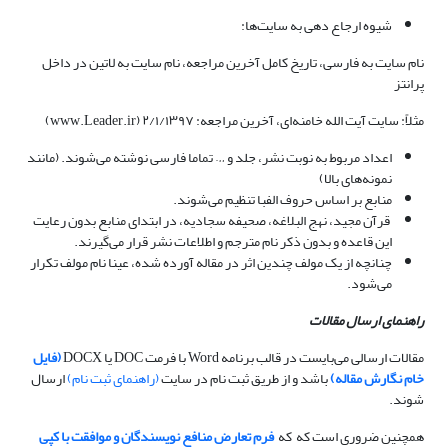
شیوه ارجاع دهی به سایت‌ها:
نام سایت به فارسی، تاریخ کامل آخرین مراجعه، نام سایت به لاتین در داخل
پرانتز
مثلاً: سایت آیت الله خامنه‌ای، آخرین مراجعه: ۲/۱/۱۳۹۷ (www.Leader.ir)
اعداد مربوط به نوبت نشر، جلد و … تماما فارسی نوشته می‌شوند. (مانند
نمونه‌های بالا)
منابع بر اساس حروف الفبا تنظیم می‌شوند.
قرآن مجید، نهج البلاغه، صحیفه سجادیه، در ابتدای منابع بدون رعایت
این قاعده و بدون ذکر نام مترجم و اطلاعات نشر قرار می‌گیرند.
چنانچه از یک مولف چندین اثر در مقاله آورده شده، عینا نام مولف تکرار
می‌شود.
راهنمای ارسال مقالات
مقالات ارسالی می‌بایست در قالب برنامه Word با فرمت DOC یا DOCX
(فایل
خام نگارش مقاله)
باشد و از طریق ثبت نام در سایت
(راهنمای ثبت نام)
ارسال
شوند.
همچنین ضروری است که که
فرم تعارض منافع نویسندگان و موافقت با کپی