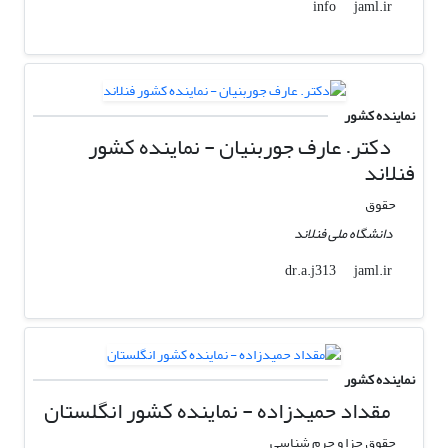
jaml.ir
info
نماینده کشور
دکتر. عارف جوربنیان - نماینده کشور
فنلاند
حقوق
دانشگاه ملی فنلاند
jaml.ir
dr.a.j313
نماینده کشور
مقداد حمیدزاده - نماینده کشور انگلستان
حقوق جزا و جرم شناسی