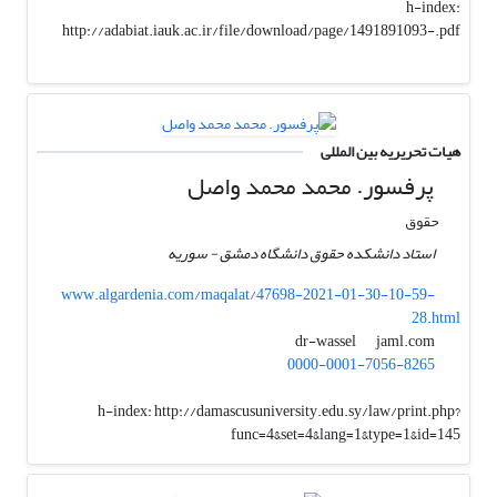
h-index:
http://adabiat.iauk.ac.ir/file/download/page/1491891093-.pdf
هیات تحریریه بین المللی
پرفسور. محمد محمد واصل
حقوق
استاد دانشکده حقوق دانشگاه دمشق - سوریه
www.algardenia.com/maqalat/47698-2021-01-30-10-59-
28.html
jaml.com
dr-wassel
0000-0001-7056-8265
h-index:
http://damascusuniversity.edu.sy/law/print.php?
func=4&set=4&lang=1&type=1&id=145