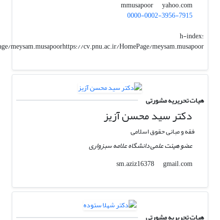
yahoo.com
mmusapoor
0000-0002-3956-7915
h-index:
Page/meysam.musapoorhttps://cv.pnu.ac.ir/HomePage/meysam.musapoor
هیات تحریریه مشورتی
دکتر سید محسن آزیز
فقه و مبانی حقوق اسلامی
عضو هیئت علمی دانشگاه علامه سبزواری
gmail.com
sm.aziz16378
هیات تحریریه مشورتی