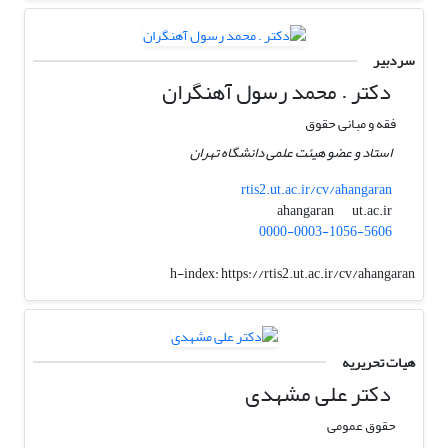
سردبیر
دکتر . محمد رسول آهنگران
فقه و مبانی حقوق
استاد و عضو هیئت علمی دانشگاه تهران
rtis2.ut.ac.ir/cv/ahangaran
ut.ac.ir
ahangaran
0000-0003-1056-5606
h-index:
https://rtis2.ut.ac.ir/cv/ahangaran
هیات تحریریه
دکتر علی مشهدی
حقوق عمومی