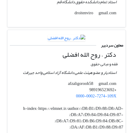
استاد تمام دانشکده حقوق دانشگاه قم
gmail.com
droitenviro
معاون سردبیر
دکتر . روح الله افضلی
فقه و مبانی حقوق
استادیار و عضو هیئت علمی دانشگاه آزاد اسلامی واحد جیرفت
gmail.com
afzaligorooh58
+989196523692
0000-0002-7274-109X
h-index:
https://elmnet.ir/author/%D8%B1%D9%88%D8%AD-
%D8%A7%D9%84%D9%84%D9%87-
%D8%A7%D9%81%D8%B6%D9%84%DB%8C-
%DA%AF%D8%B1%D9%88%D9%87