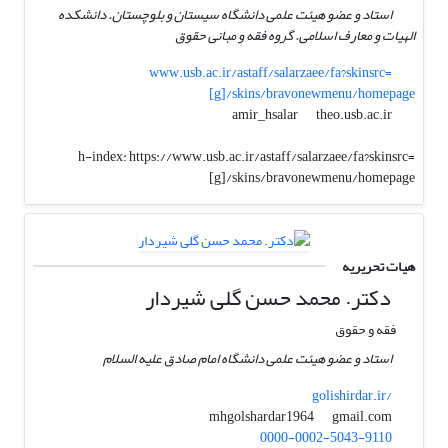
استاد و عضو هیئت علمی دانشگاه سیستان و بلوچستان. دانشکده
الهیات و معارف اسلامی. گروه فقه و مبانی حقوق
www.usb.ac.ir/astaff/salarzaee/fa?skinsrc=
[g]/skins/bravonewmenu/homepage
theo.usb.ac.ir
amir_hsalar
h-index:
https://www.usb.ac.ir/astaff/salarzaee/fa?skinsrc=
[g]/skins/bravonewmenu/homepage
هیات تحریریه
دکتر. محمد حسن گلی شیردار
فقه و حقوق
استاد و عضو هیئت علمی دانشگاه امام صادق علیه السلام
golishirdar.ir/
gmail.com
mhgolshardar1964
0000-0002-5043-9110