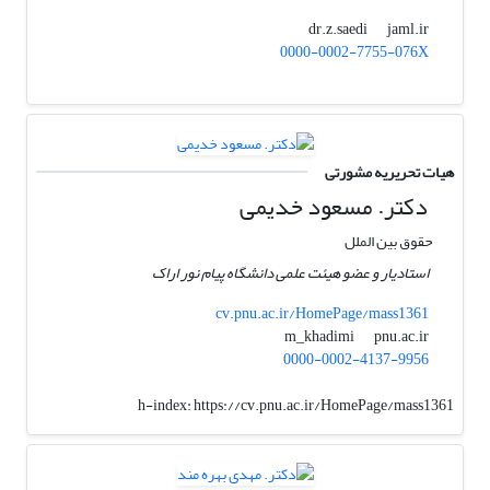
jaml.ir
dr.z.saedi
0000-0002-7755-076X
هیات تحریریه مشورتی
دکتر. مسعود خدیمی
حقوق بین الملل
استادیار و عضو هیئت علمی دانشگاه پیام نور اراک
cv.pnu.ac.ir/HomePage/mass1361
pnu.ac.ir
m_khadimi
0000-0002-4137-9956
h-index:
https://cv.pnu.ac.ir/HomePage/mass1361