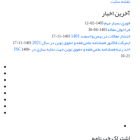
نقشه سایت
آخرین اخبار
فوری بسیار مهم
1405-02-12
فراخوان مقاله
1403-04-30
انتشار مقالات در بهمن و اسفند 1401
1401-11-17
ایمپکت فاکتور فصلنامه علمی فقه و حقوق نوین در سال 2021
1401-11-17
اخذ رتبه فصلنامه علمی فقه و حقوق نوین جهت نمایه سازی در ISC
1400-
10-21
Email:
info@jaml.ir
Instagram:jaml.ir
Tel:+98 9196523692
Fax:025 34224584
Post Box:Iran,Qom,37135.1166
SMS:5000 4000 452 462
آدرس پستی فصلنامه: قم، صندوق پستی 37135/1166
استان قم، خیابان مهر، بلوار نوفل لوشاتو، خیابان آزادی، بلوک 38،
واحد3- کد پستی: 3735113966
لینک پرداخت به فصلنامه علمی فقه و حقوق نوین:
IDPay.ir/jaml-ir
اشتراک خبرنامه