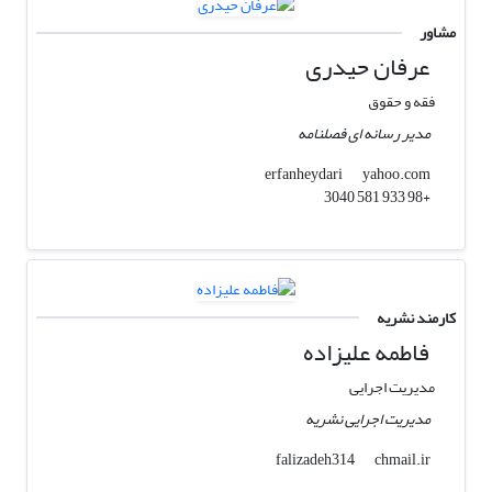
مشاور
عرفان حیدری
فقه و حقوق
مدیر رسانه ای فصلنامه
yahoo.com
erfanheydari
+98 933 581 3040
کارمند نشریه
فاطمه علیزاده
مدیریت اجرایی
مدیریت اجرایی نشریه
chmail.ir
falizadeh314