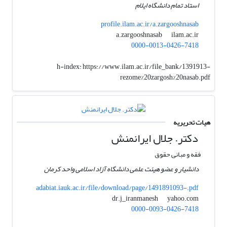
استاد تمام دانشگاه ایلام
profile.ilam.ac.ir/a.zargooshnasab
ilam.ac.ir
a.zargooshnasab
0000-0013-0426-7418
h-index:
https://www.ilam.ac.ir/file_bank/1391913-
rezome%20zargosh%20nasab.pdf
هیات تحریریه
دکتر. جلال ایرانمنش
فقه و مبانی حقوق
دانشیار و عضو هیئت علمی دانشگاه آزاد اسلامی واحد کرمان
adabiat.iauk.ac.ir/file/download/page/1491891093-.pdf
yahoo.com
dr.j_iranmanesh
0000-0093-0426-7418