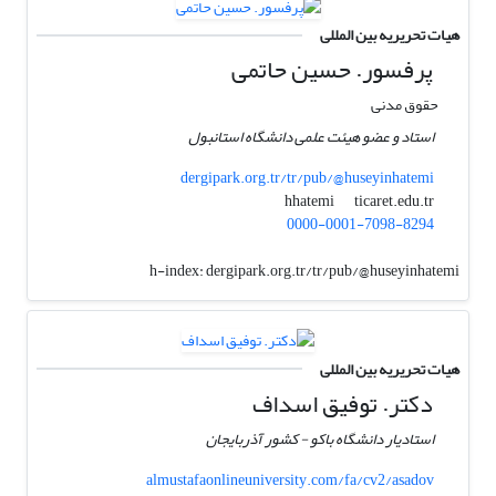
هیات تحریریه بین المللی
پرفسور. حسین حاتمی
حقوق مدنی
استاد و عضو هیئت علمی دانشگاه استانبول
dergipark.org.tr/tr/pub/@huseyinhatemi
ticaret.edu.tr
hhatemi
0000-0001-7098-8294
h-index:
dergipark.org.tr/tr/pub/@huseyinhatemi
هیات تحریریه بین المللی
دکتر. توفیق اسداف
استادیار دانشگاه باکو - کشور آذربایجان
almustafaonlineuniversity.com/fa/cv2/asadov