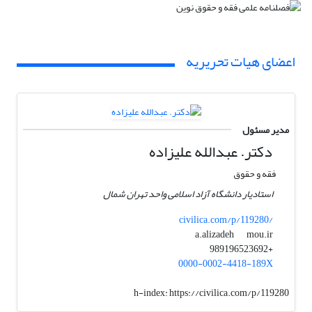
اعضای هیات تحریریه
مدیر مسئول
دکتر. عبدالله علیزاده
فقه و حقوق
استادیار دانشگاه آزاد اسلامی واحد تهران شمال
civilica.com/p/119280/
mou.ir
a.alizadeh
+989196523692
0000-0002-4418-189X
h-index:
https://civilica.com/p/119280