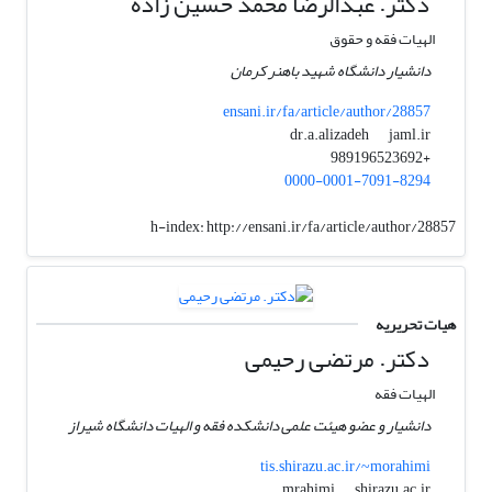
دکتر. عبدالرضا محمد حسین زاده
الهیات فقه و حقوق
دانشیار دانشگاه شهید باهنر کرمان
ensani.ir/fa/article/author/28857
jaml.ir
dr.a.alizadeh
+989196523692
0000-0001-7091-8294
h-index:
http://ensani.ir/fa/article/author/28857
هیات تحریریه
دکتر. مرتضی رحیمی
الهیات فقه
دانشیار و عضو هیئت علمی دانشکده فقه و الهیات دانشگاه شیراز
tis.shirazu.ac.ir/~morahimi
shirazu.ac.ir
mrahimi