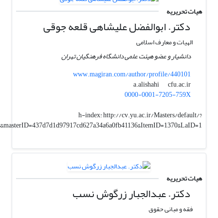
هیات تحریریه
دکتر. ابوالفضل علیشاهی قلعه جوقی
الهیات و معارف اسلامی
دانشیار و عضو هیئت علمی دانشگاه فرهنگیان تهران
www.magiran.com/author/profile/440101
cfu.ac.ir
a.alishahi
0000-0001-7205-759X
h-index:
http://cv.yu.ac.ir/Masters/default/?
es&masterID=437d7d1d97917cd627a34a6a0fb41136&ItemID=1370&LaID=1
هیات تحریریه
دکتر. عبدالجبار زرگوش نسب
فقه و مبانی حقوق