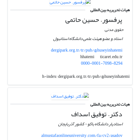
هیات تحریریه بین المللی
پرفسور. حسین حاتمی
حقوق مدنی
استاد و عضو هیئت علمی دانشگاه استانبول
dergipark.org.tr/tr/pub/@huseyinhatemi
ticaret.edu.tr
hhatemi
0000-0001-7098-8294
h-index:
dergipark.org.tr/tr/pub/@huseyinhatemi
هیات تحریریه بین المللی
دکتر. توفیق اسداف
استادیار دانشگاه باکو - کشور آذربایجان
almustafaonlineuniversity.com/fa/cv2/asadov