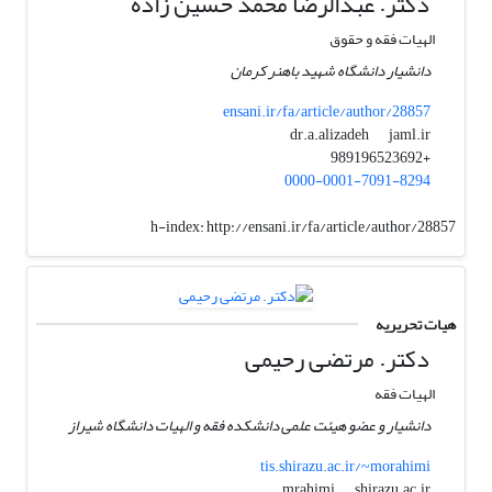
دکتر. عبدالرضا محمد حسین زاده
الهیات فقه و حقوق
دانشیار دانشگاه شهید باهنر کرمان
ensani.ir/fa/article/author/28857
jaml.ir
dr.a.alizadeh
+989196523692
0000-0001-7091-8294
h-index:
http://ensani.ir/fa/article/author/28857
هیات تحریریه
دکتر. مرتضی رحیمی
الهیات فقه
دانشیار و عضو هیئت علمی دانشکده فقه و الهیات دانشگاه شیراز
tis.shirazu.ac.ir/~morahimi
shirazu.ac.ir
mrahimi