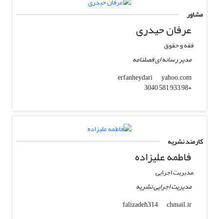
مشاور
عرفان حیدری
فقه و حقوق
مدیر رسانه ای فصلنامه
yahoo.com
erfanheydari
+98 933 581 3040
کارمند نشریه
فاطمه علیزاده
مدیریت اجرایی
مدیریت اجرایی نشریه
chmail.ir
falizadeh314