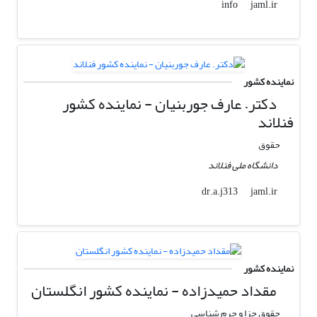
jaml.ir
info
نماینده کشور
دکتر. عارف جوربنیان - نماینده کشور
فنلاند
حقوق
دانشگاه ملی فنلاند
jaml.ir
dr.a.j313
نماینده کشور
مقداد حمیدزاده - نماینده کشور انگلستان
حقوق جزا و جرم شناسی