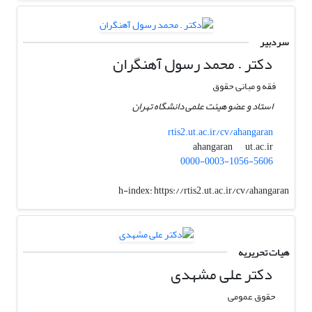
سردبیر
دکتر . محمد رسول آهنگران
فقه و مبانی حقوق
استاد و عضو هیئت علمی دانشگاه تهران
rtis2.ut.ac.ir/cv/ahangaran
ut.ac.ir
ahangaran
0000-0003-1056-5606
h-index:
https://rtis2.ut.ac.ir/cv/ahangaran
هیات تحریریه
دکتر علی مشهدی
حقوق عمومی