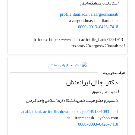
استاد تمام دانشگاه ایلام
profile.ilam.ac.ir/a.zargooshnasab
ilam.ac.ir
a.zargooshnasab
0000-0013-0426-7418
h-index:
https://www.ilam.ac.ir/file_bank/1391913-
rezome%20zargosh%20nasab.pdf
هیات تحریریه
دکتر. جلال ایرانمنش
فقه و مبانی حقوق
دانشیار و عضو هیئت علمی دانشگاه آزاد اسلامی واحد کرمان
adabiat.iauk.ac.ir/file/download/page/1491891093-.pdf
yahoo.com
dr.j_iranmanesh
0000-0093-0426-7418