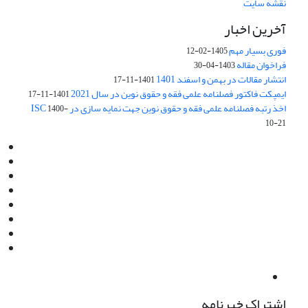
نقشه سایت
آخرین اخبار
فوری بسیار مهم
1405-02-12
فراخوان مقاله
1403-04-30
انتشار مقالات در بهمن و اسفند 1401
1401-11-17
ایمپکت فاکتور فصلنامه علمی فقه و حقوق نوین در سال 2021
1401-11-17
اخذ رتبه فصلنامه علمی فقه و حقوق نوین جهت نمایه سازی در ISC
1400-
10-21
Email:
info@jaml.ir
Instagram:jaml.ir
Tel:+98 9196523692
Fax:025 34224584
Post Box:Iran,Qom,37135.1166
SMS:5000 4000 452 462
آدرس پستی فصلنامه: قم، صندوق پستی 37135/1166
استان قم، خیابان مهر، بلوار نوفل لوشاتو، خیابان آزادی، بلوک 38،
واحد3- کد پستی: 3735113966
لینک پرداخت به فصلنامه علمی فقه و حقوق نوین:
IDPay.ir/jaml-ir
اشتراک خبرنامه