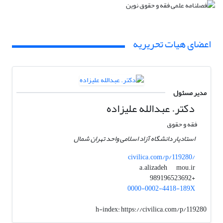
اعضای هیات تحریریه
مدیر مسئول
دکتر. عبدالله علیزاده
فقه و حقوق
استادیار دانشگاه آزاد اسلامی واحد تهران شمال
civilica.com/p/119280/
mou.ir
a.alizadeh
+989196523692
0000-0002-4418-189X
h-index:
https://civilica.com/p/119280