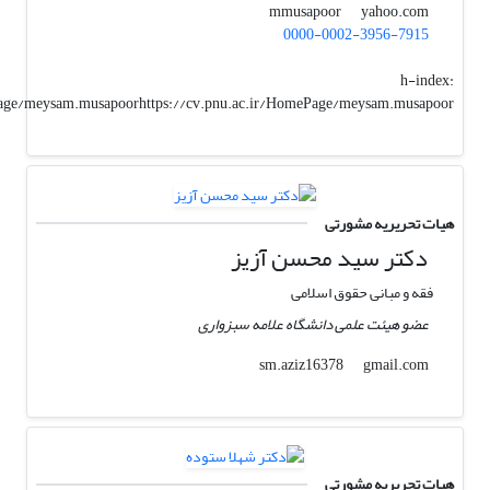
yahoo.com
mmusapoor
0000-0002-3956-7915
h-index:
Page/meysam.musapoorhttps://cv.pnu.ac.ir/HomePage/meysam.musapoor
هیات تحریریه مشورتی
دکتر سید محسن آزیز
فقه و مبانی حقوق اسلامی
عضو هیئت علمی دانشگاه علامه سبزواری
gmail.com
sm.aziz16378
هیات تحریریه مشورتی