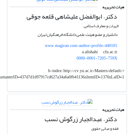
هیات تحریریه
دکتر. ابوالفضل علیشاهی قلعه جوقی
الهیات و معارف اسلامی
دانشیار و عضو هیئت علمی دانشگاه فرهنگیان تهران
www.magiran.com/author/profile/440101
cfu.ac.ir
a.alishahi
0000-0001-7205-759X
h-index:
http://cv.yu.ac.ir/Masters/default/?
es&masterID=437d7d1d97917cd627a34a6a0fb41136&ItemID=1370&LaID=1
هیات تحریریه
دکتر. عبدالجبار زرگوش نسب
فقه و مبانی حقوق