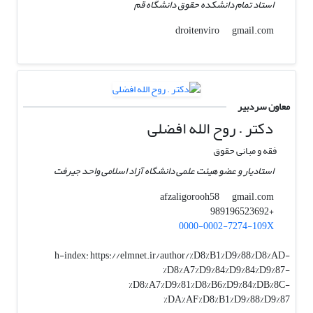
استاد تمام دانشکده حقوق دانشگاه قم
gmail.com
droitenviro
معاون سردبیر
دکتر . روح الله افضلی
فقه و مبانی حقوق
استادیار و عضو هیئت علمی دانشگاه آزاد اسلامی واحد جیرفت
gmail.com
afzaligorooh58
+989196523692
0000-0002-7274-109X
h-index:
https://elmnet.ir/author/%D8%B1%D9%88%D8%AD-
%D8%A7%D9%84%D9%84%D9%87-
%D8%A7%D9%81%D8%B6%D9%84%DB%8C-
%DA%AF%D8%B1%D9%88%D9%87