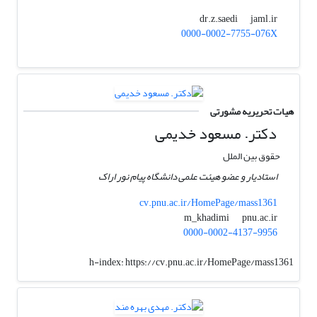
jaml.ir
dr.z.saedi
0000-0002-7755-076X
هیات تحریریه مشورتی
دکتر. مسعود خدیمی
حقوق بین الملل
استادیار و عضو هیئت علمی دانشگاه پیام نور اراک
cv.pnu.ac.ir/HomePage/mass1361
pnu.ac.ir
m_khadimi
0000-0002-4137-9956
h-index:
https://cv.pnu.ac.ir/HomePage/mass1361