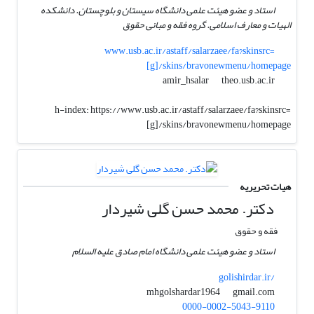
استاد و عضو هیئت علمی دانشگاه سیستان و بلوچستان. دانشکده
الهیات و معارف اسلامی. گروه فقه و مبانی حقوق
www.usb.ac.ir/astaff/salarzaee/fa?skinsrc=
[g]/skins/bravonewmenu/homepage
theo.usb.ac.ir
amir_hsalar
h-index:
https://www.usb.ac.ir/astaff/salarzaee/fa?skinsrc=
[g]/skins/bravonewmenu/homepage
هیات تحریریه
دکتر. محمد حسن گلی شیردار
فقه و حقوق
استاد و عضو هیئت علمی دانشگاه امام صادق علیه السلام
golishirdar.ir/
gmail.com
mhgolshardar1964
0000-0002-5043-9110