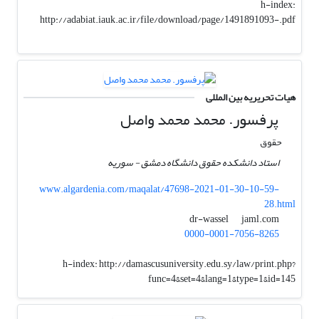
h-index:
http://adabiat.iauk.ac.ir/file/download/page/1491891093-.pdf
هیات تحریریه بین المللی
پرفسور. محمد محمد واصل
حقوق
استاد دانشکده حقوق دانشگاه دمشق - سوریه
www.algardenia.com/maqalat/47698-2021-01-30-10-59-
28.html
jaml.com
dr-wassel
0000-0001-7056-8265
h-index:
http://damascusuniversity.edu.sy/law/print.php?
func=4&set=4&lang=1&type=1&id=145