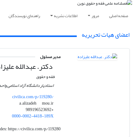
صفحه اصلی
مرور
اطلاعات نشریه
راهنمای نویسندگان
اعضای هیات تحریریه
مدیر مسئول
دکتر. عبدالله علیزا
فقه و حقوق
استادیار دانشگاه آزاد اسلامی واح
civilica.com/p/119280/
mou.ir
a.alizadeh
+989196523692
0000-0002-4418-189X
ndex:
https://civilica.com/p/119280