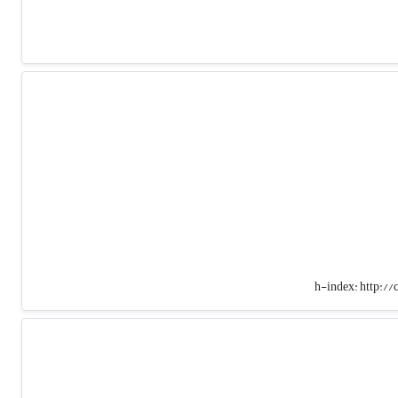
h-index:
http:/