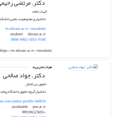
دکتر. مرتضی رحیمی
الهیات فقه
دانشیار و عضو هیئت علمی دانشکده
tis.shirazu.ac.ir/~morahimi
shirazu.ac.ir
mrahimi
0000-0002-5053-9180
https://tis.shirazu.ac.ir/~morahimi
هیات تحریریه
دکتر. جواد صالحی
حقوق بین الملل
دانشیار گروه حقوق دانشگاه پیام نو
n.com/author/profile/446616
pnu.ac.ir
javadsalehi
+989196523692