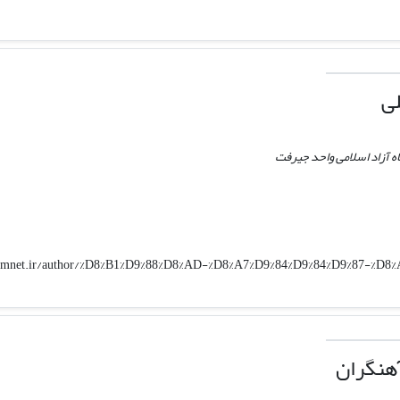
لی
ه آزاد اسلامی واحد جیرفت
/elmnet.ir/author/%D8%B1%D9%88%D8%AD-%D8%A7%D9%84%D9%84%D9%87-%D
هنگران