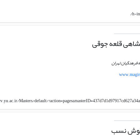
h-i
شاهی قلعه جوقی
 فرهنگیان تهران
www.magira
/cv.yu.ac.ir/Masters/default/?action=pages&masterID=437d7d1d97917cd627a
رگوش نسب