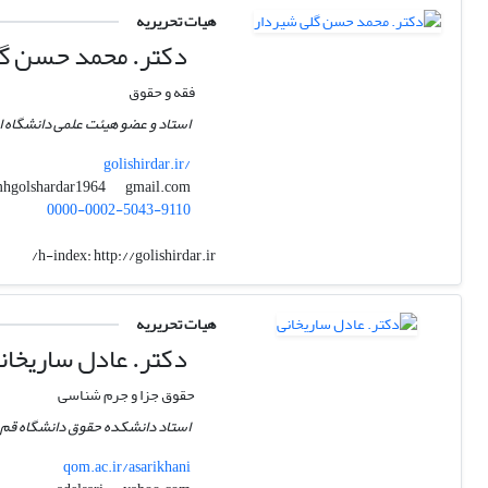
هیات تحریریه
دکتر. محمد حسن گل
فقه و حقوق
استاد و عضو هیئت علمی دانشگاه ا
golishirdar.ir/
gmail.com
mhgolshardar1964
0000-0002-5043-9110
h-index:
http://golishirdar.ir/
هیات تحریریه
دکتر. عادل ساریخان
حقوق جزا و جرم شناسی
استاد دانشکده حقوق دانشگاه قم
qom.ac.ir/asarikhani