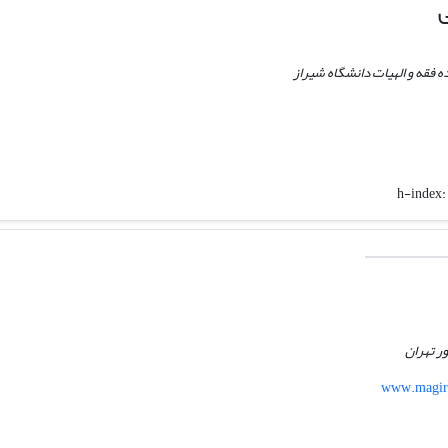
 فقه و الهیات دانشگاه شیراز
h-index:
ر تهران
www.magira