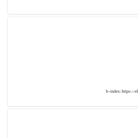
h-index:
https:/