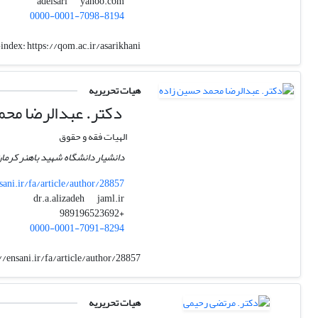
yahoo.com
adelsari
0000-0001-7098-8194
index:
https://qom.ac.ir/asarikhani
هیات تحریریه
دکتر. عبدالرضا مح
الهیات فقه و حقوق
دانشیار دانشگاه شهید باهنر کرما
sani.ir/fa/article/author/28857
jaml.ir
dr.a.alizadeh
+989196523692
0000-0001-7091-8294
//ensani.ir/fa/article/author/28857
هیات تحریریه