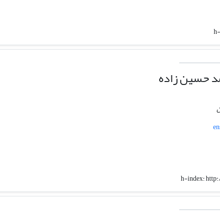
h-
مد حسین زاده
ن
en
h-index:
http: