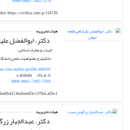
0000-0002-7402-1176
ndex:
https://civilica.com/p/114720/
هیات تحریریه
دکتر. ابوالفضل علی
الهیات و معارف اسلامی
دانشیار و عضو هیئت علمی دانشگاه
n.com/author/profile/440101
cfu.ac.ir
a.alishahi
0000-0001-7205-759X
34a6a0fb41136&ItemID=1370&LaID=1
هیات تحریریه
دکتر. عبدالجبار ز