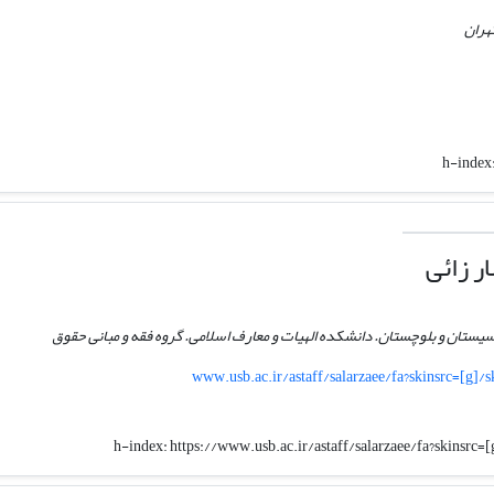
هران
h-index
ر زائی
یستان و بلوچستان. دانشکده الهیات و معارف اسلامی. گروه فقه و مبانی حقوق
www.usb.ac.ir/astaff/salarzaee/fa?skinsrc=[g
h-index:
https://www.usb.ac.ir/astaff/salarzaee/fa?skinsr