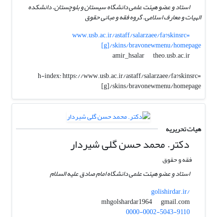
استاد و عضو هیئت علمی دانشگاه سیستان و بلوچستان. دانشکده
الهیات و معارف اسلامی. گروه فقه و مبانی حقوق
www.usb.ac.ir/astaff/salarzaee/fa?skinsrc=
[g]/skins/bravonewmenu/homepage
theo.usb.ac.ir
amir_hsalar
h-index:
https://www.usb.ac.ir/astaff/salarzaee/fa?skinsrc=
[g]/skins/bravonewmenu/homepage
هیات تحریریه
دکتر. محمد حسن گلی شیردار
فقه و حقوق
استاد و عضو هیئت علمی دانشگاه امام صادق علیه السلام
golishirdar.ir/
gmail.com
mhgolshardar1964
0000-0002-5043-9110