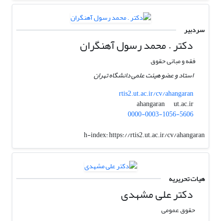
سردبیر
دکتر . محمد رسول آهنگران
فقه و مبانی حقوق
استاد و عضو هیئت علمی دانشگاه تهران
rtis2.ut.ac.ir/cv/ahangaran
ut.ac.ir
ahangaran
0000-0003-1056-5606
h-index:
https://rtis2.ut.ac.ir/cv/ahangaran
هیات تحریریه
دکتر علی مشهدی
حقوق عمومی