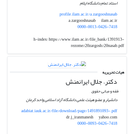
استاد تمام دانشگاه ایلام
profile.ilam.ac.ir/a.zargooshnasab
ilam.ac.ir
a.zargooshnasab
0000-0013-0426-7418
h-index:
https://www.ilam.ac.ir/file_bank/1391913-
rezome%20zargosh%20nasab.pdf
هیات تحریریه
دکتر. جلال ایرانمنش
فقه و مبانی حقوق
دانشیار و عضو هیئت علمی دانشگاه آزاد اسلامی واحد کرمان
adabiat.iauk.ac.ir/file/download/page/1491891093-.pdf
yahoo.com
dr.j_iranmanesh
0000-0093-0426-7418