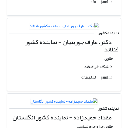
jaml.ir
info
نماینده کشور
دکتر. عارف جوربنیان - نماینده کشور
فنلاند
حقوق
دانشگاه ملی فنلاند
jaml.ir
dr.a.j313
نماینده کشور
مقداد حمیدزاده - نماینده کشور انگلستان
حقوق جزا و جرم شناسی