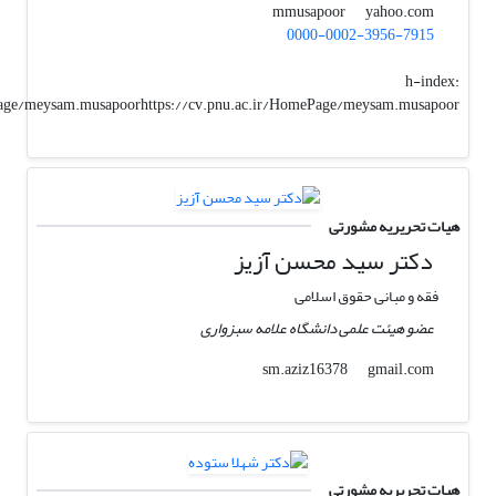
yahoo.com
mmusapoor
0000-0002-3956-7915
h-index:
Page/meysam.musapoorhttps://cv.pnu.ac.ir/HomePage/meysam.musapoor
هیات تحریریه مشورتی
دکتر سید محسن آزیز
فقه و مبانی حقوق اسلامی
عضو هیئت علمی دانشگاه علامه سبزواری
gmail.com
sm.aziz16378
هیات تحریریه مشورتی