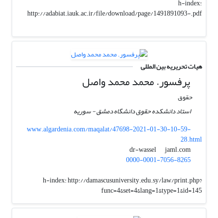
h-index:
http://adabiat.iauk.ac.ir/file/download/page/1491891093-.pdf
هیات تحریریه بین المللی
پرفسور. محمد محمد واصل
حقوق
استاد دانشکده حقوق دانشگاه دمشق - سوریه
www.algardenia.com/maqalat/47698-2021-01-30-10-59-
28.html
jaml.com
dr-wassel
0000-0001-7056-8265
h-index:
http://damascusuniversity.edu.sy/law/print.php?
func=4&set=4&lang=1&type=1&id=145