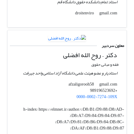
استاد تمام دانشکده حقوق دانشگاه قم
gmail.com
droitenviro
معاون سردبیر
دکتر . روح الله افضلی
فقه و مبانی حقوق
استادیار و عضو هیئت علمی دانشگاه آزاد اسلامی واحد جیرفت
gmail.com
afzaligorooh58
+989196523692
0000-0002-7274-109X
h-index:
https://elmnet.ir/author/%D8%B1%D9%88%D8%AD-
%D8%A7%D9%84%D9%84%D9%87-
%D8%A7%D9%81%D8%B6%D9%84%DB%8C-
%DA%AF%D8%B1%D9%88%D9%87