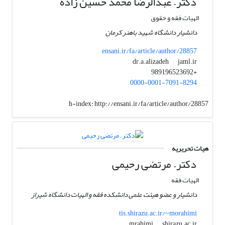
دکتر. عبدالرضا محمد حسین زاده
الهیات فقه و حقوق
دانشیار دانشگاه شهید باهنر کرمان
ensani.ir/fa/article/author/28857
jaml.ir
dr.a.alizadeh
+989196523692
0000-0001-7091-8294
h-index:
http://ensani.ir/fa/article/author/28857
هیات تحریریه
دکتر. مرتضی رحیمی
الهیات فقه
دانشیار و عضو هیئت علمی دانشکده فقه و الهیات دانشگاه شیراز
tis.shirazu.ac.ir/~morahimi
shirazu.ac.ir
mrahimi