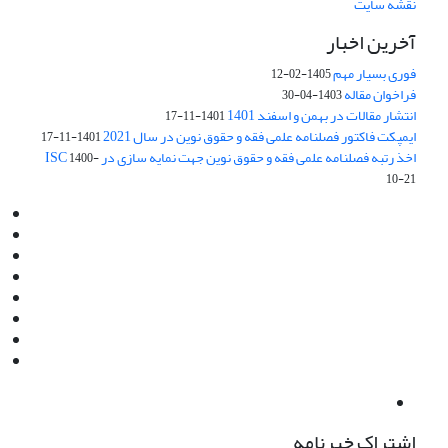
نقشه سایت
آخرین اخبار
فوری بسیار مهم
1405-02-12
فراخوان مقاله
1403-04-30
انتشار مقالات در بهمن و اسفند 1401
1401-11-17
ایمپکت فاکتور فصلنامه علمی فقه و حقوق نوین در سال 2021
1401-11-17
اخذ رتبه فصلنامه علمی فقه و حقوق نوین جهت نمایه سازی در ISC
1400-
10-21
Email:
info@jaml.ir
Instagram:jaml.ir
Tel:+98 9196523692
Fax:025 34224584
Post Box:Iran,Qom,37135.1166
SMS:5000 4000 452 462
آدرس پستی فصلنامه: قم، صندوق پستی 37135/1166
استان قم، خیابان مهر، بلوار نوفل لوشاتو، خیابان آزادی، بلوک 38،
واحد3- کد پستی: 3735113966
لینک پرداخت به فصلنامه علمی فقه و حقوق نوین:
IDPay.ir/jaml-ir
اشتراک خبرنامه