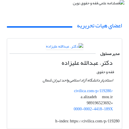
اعضای هیات تحریریه
مدیر مسئول
دکتر. عبدالله علیزاده
فقه و حقوق
استادیار دانشگاه آزاد اسلامی واحد تهران شمال
civilica.com/p/119280/
mou.ir
a.alizadeh
+989196523692
0000-0002-4418-189X
h-index:
https://civilica.com/p/119280