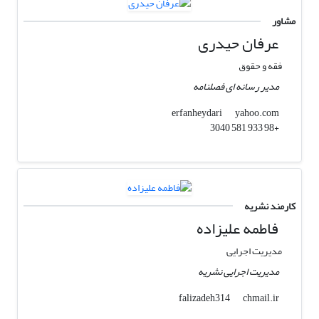
مشاور
عرفان حیدری
فقه و حقوق
مدیر رسانه ای فصلنامه
yahoo.com
erfanheydari
+98 933 581 3040
کارمند نشریه
فاطمه علیزاده
مدیریت اجرایی
مدیریت اجرایی نشریه
chmail.ir
falizadeh314