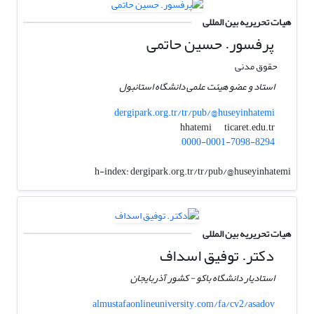
هیات تحریریه بین المللی
پرفسور. حسین حاتمی
حقوق مدنی
استاد و عضو هیئت علمی دانشگاه استانبول
dergipark.org.tr/tr/pub/@huseyinhatemi
ticaret.edu.tr
hhatemi
0000-0001-7098-8294
h-index:
dergipark.org.tr/tr/pub/@huseyinhatemi
هیات تحریریه بین المللی
دکتر. توفیق اسداف
استادیار دانشگاه باکو - کشور آذربایجان
almustafaonlineuniversity.com/fa/cv2/asadov