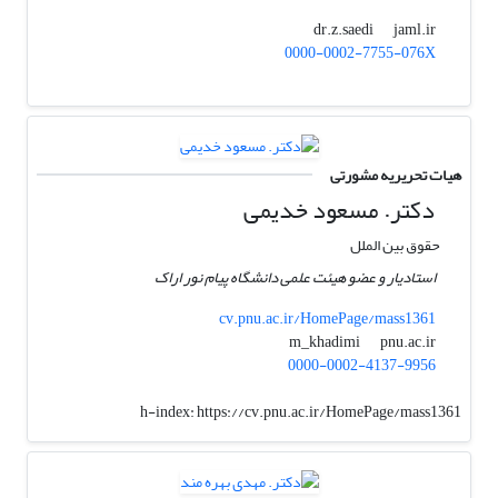
jaml.ir
dr.z.saedi
0000-0002-7755-076X
هیات تحریریه مشورتی
دکتر. مسعود خدیمی
حقوق بین الملل
استادیار و عضو هیئت علمی دانشگاه پیام نور اراک
cv.pnu.ac.ir/HomePage/mass1361
pnu.ac.ir
m_khadimi
0000-0002-4137-9956
h-index:
https://cv.pnu.ac.ir/HomePage/mass1361