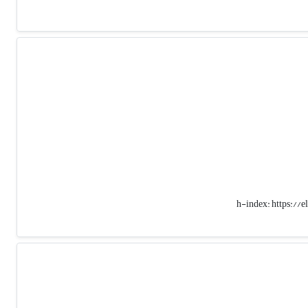
h-index:
https:/