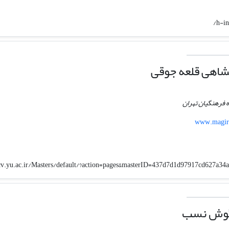
h-i
شاهی قلعه جوقی
 فرهنگیان تهران
www.magira
/cv.yu.ac.ir/Masters/default/?action=pages&masterID=437d7d1d97917cd627a
رگوش نسب