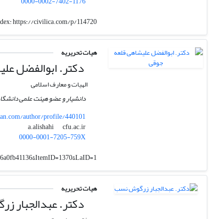
0000-0002-7402-1176
ndex:
https://civilica.com/p/114720/
هیات تحریریه
دکتر. ابوالفضل علی
الهیات و معارف اسلامی
دانشیار و عضو هیئت علمی دانشگاه
n.com/author/profile/440101
cfu.ac.ir
a.alishahi
0000-0001-7205-759X
34a6a0fb41136&ItemID=1370&LaID=1
هیات تحریریه
دکتر. عبدالجبار ز