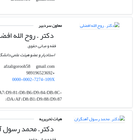
معاون سردبیر
دکتر . روح الله افض
فقه و مبانی حقوق
استادیار و عضو هیئت علمی دانشگا
gmail.com
afzaligorooh58
+989196523692
0000-0002-7274-109X
8%A7%D9%81%D8%B6%D9%84%DB%8C-
%DA%AF%D8%B1%D9%88%D9%87
هیات تحریریه
دکتر. محمد رسول آ
فقه و مبانی حقوق