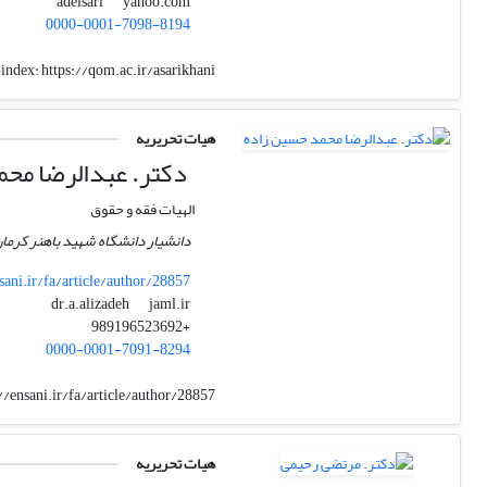
yahoo.com
adelsari
0000-0001-7098-8194
index:
https://qom.ac.ir/asarikhani
هیات تحریریه
دکتر. عبدالرضا مح
الهیات فقه و حقوق
دانشیار دانشگاه شهید باهنر کرما
sani.ir/fa/article/author/28857
jaml.ir
dr.a.alizadeh
+989196523692
0000-0001-7091-8294
//ensani.ir/fa/article/author/28857
هیات تحریریه