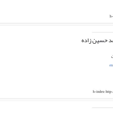
h-
مد حسین زاده
ن
en
h-index:
http: