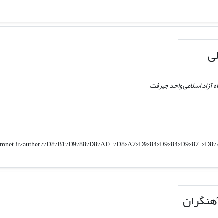
لی
ه آزاد اسلامی واحد جیرفت
/elmnet.ir/author/%D8%B1%D9%88%D8%AD-%D8%A7%D9%84%D9%84%D9%87-%D
هنگران