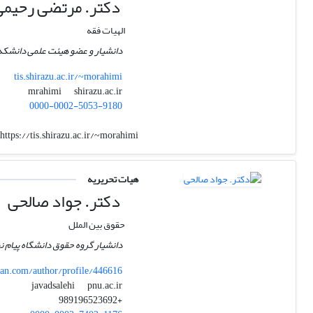
دکتر. مرتضی رحیمی
الهیات فقه
دانشیار و عضو هیئت علمی دانشکده
tis.shirazu.ac.ir/~morahimi
shirazu.ac.ir
mrahimi
0000-0002-5053-9180
https://tis.shirazu.ac.ir/~morahimi
هیات تحریریه
دکتر. جواد صالحی
حقوق بین الملل
دانشیار گروه حقوق دانشگاه پیام نو
n.com/author/profile/446616
pnu.ac.ir
javadsalehi
+989196523692