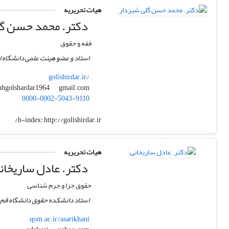
هیات تحریریه
دکتر. محمد حسن گل
فقه و حقوق
استاد و عضو هیئت علمی دانشگاه ا
golishirdar.ir/
gmail.com
mhgolshardar1964
0000-0002-5043-9110
h-index:
http://golishirdar.ir/
هیات تحریریه
دکتر. عادل ساریخان
حقوق جزا و جرم شناسی
استاد دانشکده حقوق دانشگاه قم
qom.ac.ir/asarikhani