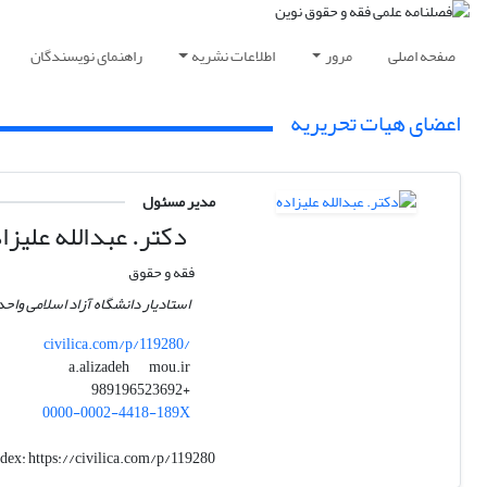
صفحه اصلی
مرور
اطلاعات نشریه
راهنمای نویسندگان
اعضای هیات تحریریه
مدیر مسئول
دکتر. عبدالله علیزا
فقه و حقوق
استادیار دانشگاه آزاد اسلامی واح
civilica.com/p/119280/
mou.ir
a.alizadeh
+989196523692
0000-0002-4418-189X
ndex:
https://civilica.com/p/119280