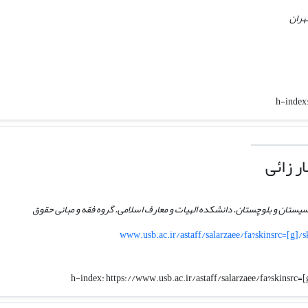
هران
h-index
ر زائی
یستان و بلوچستان. دانشکده الهیات و معارف اسلامی. گروه فقه و مبانی حقوق
www.usb.ac.ir/astaff/salarzaee/fa?skinsrc=[g
h-index:
https://www.usb.ac.ir/astaff/salarzaee/fa?skinsr