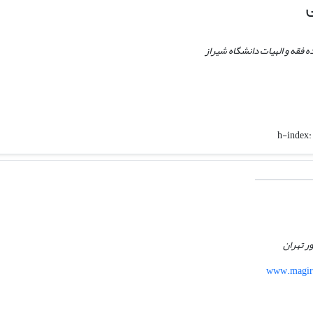
 فقه و الهیات دانشگاه شیراز
h-index:
ر تهران
www.magira