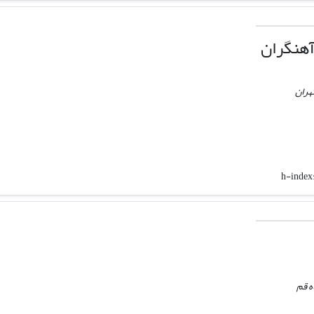
آهنگران
هران
h-index
ه قم