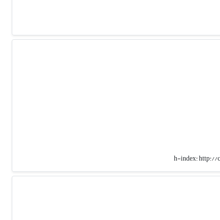
h-index:
http:/