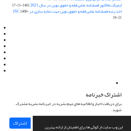
ایمپکت فاکتور فصلنامه علمی فقه و حقوق نوین در سال 2021
1401-11-17
اخذ رتبه فصلنامه علمی فقه و حقوق نوین جهت نمایه سازی در ISC
1400-
10-21
Email:
info@jaml.ir
Instagram:jaml.ir
Tel:+98 9196523692
Fax:025 34224584
Post Box:Iran,Qom,37135.1166
SMS:5000 4000 452 462
آدرس پستی فصلنامه: قم، صندوق پستی 37135/1166
استان قم، خیابان مهر، بلوار نوفل لوشاتو، خیابان آزادی، بلوک 38،
واحد3- کد پستی: 3735113966
لینک پرداخت به فصلنامه علمی فقه و حقوق نوین:
IDPay.ir/jaml-ir
اشتراک خبرنامه
برای دریافت اخبار و اطلاعیه های مهم نشریه در خبرنامه نشریه مشترک
شوید.
اشتراک
این وب سایت از کوکی ها برای اطمینان از ارائه بهترین