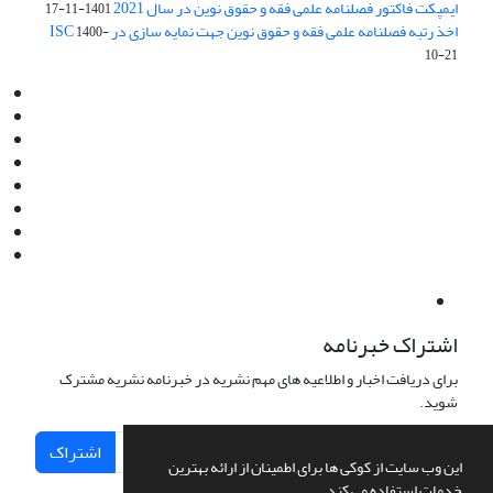
ایمپکت فاکتور فصلنامه علمی فقه و حقوق نوین در سال 2021
1401-11-17
اخذ رتبه فصلنامه علمی فقه و حقوق نوین جهت نمایه سازی در ISC
1400-
10-21
Email:
info@jaml.ir
Instagram:jaml.ir
Tel:+98 9196523692
Fax:025 34224584
Post Box:Iran,Qom,37135.1166
SMS:5000 4000 452 462
آدرس پستی فصلنامه: قم، صندوق پستی 37135/1166
استان قم، خیابان مهر، بلوار نوفل لوشاتو، خیابان آزادی، بلوک 38،
واحد3- کد پستی: 3735113966
لینک پرداخت به فصلنامه علمی فقه و حقوق نوین:
IDPay.ir/jaml-ir
اشتراک خبرنامه
برای دریافت اخبار و اطلاعیه های مهم نشریه در خبرنامه نشریه مشترک
شوید.
اشتراک
این وب سایت از کوکی ها برای اطمینان از ارائه بهترین
خدمات استفاده می کند.