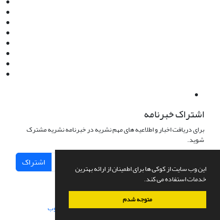
Email:
info@jaml.ir
Instagram:jaml.ir
Tel:+98 9196523692
Fax:025 34224584
Post Box:Iran,Qom,37135.1166
SMS:5000 4000 452 462
آدرس پستی فصلنامه: قم، صندوق پستی 37135/1166
استان قم، خیابان مهر، بلوار نوفل لوشاتو، خیابان آزادی، بلوک 38،
واحد3- کد پستی: 3735113966
لینک پرداخت به فصلنامه علمی فقه و حقوق نوین:
IDPay.ir/jaml-ir
اشتراک خبرنامه
برای دریافت اخبار و اطلاعیه های مهم نشریه در خبرنامه نشریه مشترک
شوید.
اشتراک
این وب سایت از کوکی ها برای اطمینان از ارائه بهترین
خدمات استفاده می کند.
متوجه شدم
سامانه مدیریت نشریات علمی.
طراحی و پیاده سازی از
سیناوب