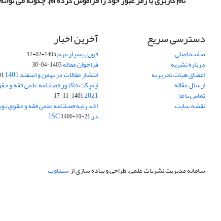
نام کاربری یا رمز عبور خود را فراموش کرده ام. چگونه می توانم 
دسترسی سریع
آخرین اخبار
صفحه اصلی
فوری بسیار مهم
1405-02-12
درباره نشریه
فراخوان مقاله
1403-04-30
اعضای هیات تحریریه
انتشار مقالات در بهمن و اسفند 1401
1-17
ارسال مقاله
ایمپکت فاکتور فصلنامه علمی فقه و حق
تماس با ما
2021
1401-11-17
نقشه سایت
اخذ رتبه فصلنامه علمی فقه و حقوق نو
در ISC
1400-10-21
سامانه مدیریت نشریات علمی.
طراحی و پیاده سازی از
سیناوب