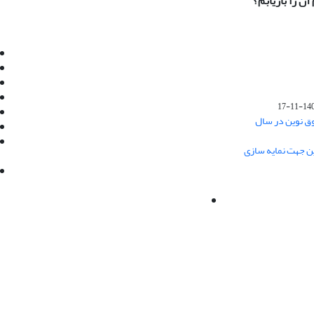
آن را بازیابم؟
Email:
info@jaml.ir
Instagram:jaml.ir
Tel:+98 9196523692
Fax:025 34224584
1401-1
Post Box:Iran,Qom,37135.1166
وق نوین در سال
SMS:5000 4000 452 462
آدرس پستی فصلنامه: قم، صندوق پستی
ین جهت نمایه سازی
37135/1166
استان قم، خیابان مهر، بلوار نوفل لوشاتو، خیابان
آزادی، بلوک 38، واحد3- کد پستی: 3735113966
لینک پرداخت به فصلنامه علمی فقه و حقوق نوین:
IDPay.ir/jaml-ir