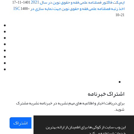
ایمپکت فاکتور فصلنامه علمی فقه و حقوق نوین در سال 2021
1401-11-17
اخذ رتبه فصلنامه علمی فقه و حقوق نوین جهت نمایه سازی در ISC
1400-
10-21
Email:
info@jaml.ir
Instagram:jaml.ir
Tel:+98 9196523692
Fax:025 34224584
Post Box:Iran,Qom,37135.1166
SMS:5000 4000 452 462
آدرس پستی فصلنامه: قم، صندوق پستی 37135/1166
استان قم، خیابان مهر، بلوار نوفل لوشاتو، خیابان آزادی، بلوک 38،
واحد3- کد پستی: 3735113966
لینک پرداخت به فصلنامه علمی فقه و حقوق نوین:
IDPay.ir/jaml-ir
اشتراک خبرنامه
برای دریافت اخبار و اطلاعیه های مهم نشریه در خبرنامه نشریه مشترک
شوید.
اشتراک
این وب سایت از کوکی ها برای اطمینان از ارائه بهترین
خدمات استفاده می کند.