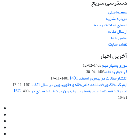
دسترسی سریع
صفحه اصلی
درباره نشریه
اعضای هیات تحریریه
ارسال مقاله
تماس با ما
نقشه سایت
آخرین اخبار
فوری بسیار مهم
1405-02-12
فراخوان مقاله
1403-04-30
انتشار مقالات در بهمن و اسفند 1401
1401-11-17
ایمپکت فاکتور فصلنامه علمی فقه و حقوق نوین در سال 2021
1401-11-17
اخذ رتبه فصلنامه علمی فقه و حقوق نوین جهت نمایه سازی در ISC
1400-
10-21
Email:
info@jaml.ir
Instagram:jaml.ir
Tel:+98 9196523692
Fax:025 34224584
Post Box:Iran,Qom,37135.1166