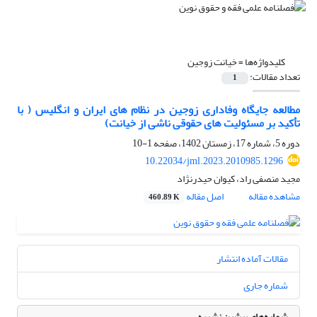
کلیدواژه‌ها =
خیانت زوجین
تعداد مقالات:
1
مطالعه جایگاه وفاداری زوجین در نظام های ایران و انگلیس ( با
تأکید بر مسئولیت های حقوقی ناشی از خیانت)
دوره 5، شماره 17، زمستان 1402، صفحه
1-10
10.22034/jml.2023.2010985.1296
مجید منصفی راد، کیوان حیدرنژاد
مشاهده مقاله
اصل مقاله
460.89 K
مقالات آماده انتشار
شماره جاری
شماره‌های پیشین نشریه