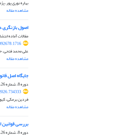
بهاره نوری پور، پژ
مشاهده مقاله
اصول بازنگری در
مقالات آماده انتشا
092678.1716
علی محمد فتحی، ح
مشاهده مقاله
جایگاه اصل قانون
دوره 8، شماره 26، بهار 1405، صفحه
2026.734333
فردین برمکی، کیو
مشاهده مقاله
بررسی قوانین ا
دوره 8، شماره 26، بهار 1405