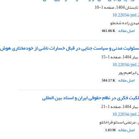
1-10
10.22034/jml.
مهدی زاده شخملو
اصل مقاله
461.06 K
سئولیت مدنی و سیاست جنایی در قبال خسارات ناشی از خودمختاری هوش مصنوع
1-15
10.22034/jml.
ابراهیم پور
اصل مقاله
504.17 K
کیت فکری در نظام حقوقی ایران و اسناد بین المللی
1-21
10.22034/jml.
 مرتضی اسدلو قراخانلو
اصل مقاله
1.03 M