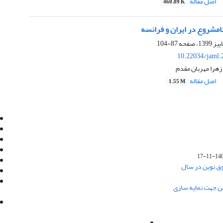
اصل مقاله
460.89 K
امشروع در ایران و فرانسه
87-104
10.22034/jaml.
 زهرا مهربان مقدم
اصل مقاله
1.55 M
Email:
info@jaml.ir
Instagram:jaml.ir
Tel:+98 9196523692
Fax:025 34224584
1401-1
Post Box:Iran,Qom,37135.1166
وق نوین در سال
SMS:5000 4000 452 462
آدرس پستی فصلنامه: قم، صندوق پستی
ین جهت نمایه سازی
37135/1166
استان قم، خیابان مهر، بلوار نوفل لوشاتو، خیابان
آزادی، بلوک 38، واحد3- کد پستی: 3735113966