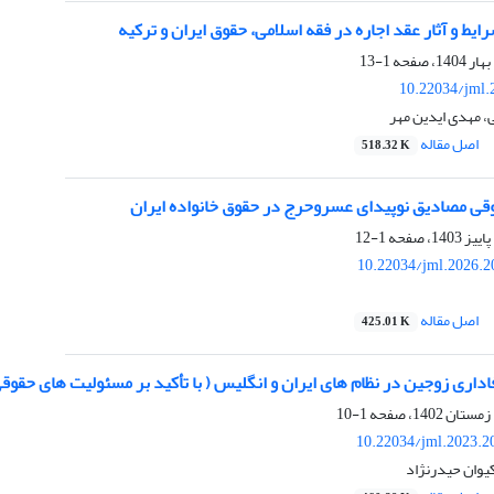
ایط و آثار عقد اجاره در فقه اسلامی، حقوق ایران و ترکیه
1-13
10.22034/jml.
ی، مهدی ایدین مهر
اصل مقاله
518.32 K
قی مصادیق نوپیدای عسروحرج در حقوق خانواده ایران
1-12
10.22034/jml.2026.2
اصل مقاله
425.01 K
فاداری زوجین در نظام های ایران و انگلیس ( با تأکید بر مسئولیت های حقوق
1-10
10.22034/jml.2023.2
یوان حیدرنژاد