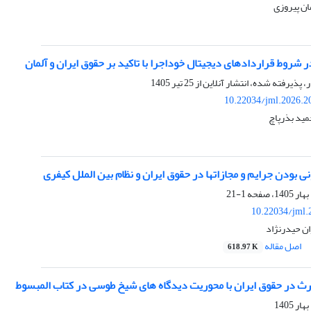
مان پیروزی
 شروط قراردادهای دیجیتال خوداجرا با تاکید بر حقوق ایران و آلمان
ر، پذیرفته شده، انتشار آنلاین از
25 تیر 1405
10.22034/jml.2026.2
مید بذرپاچ
ی بودن جرایم و مجازات­ها در حقوق ایران و نظام بین الملل کیفری
1-21
10.22034/jml.
ان حیدرنژاد
اصل مقاله
618.97 K
رث در حقوق ایران با محوریت دیدگاه های شیخ طوسی در کتاب المبسوط