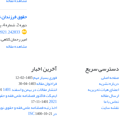
مشاهده مقاله
حقوق فرزندان ن
دوره 2، شماره 4، پاییز 1399، صفحه
2021.242833
امیر رحمان کلاهی،
مشاهده مقاله
دسترسی سریع
آخرین اخبار
صفحه اصلی
فوری بسیار مهم
1405-02-12
درباره نشریه
فراخوان مقاله
1403-04-30
اعضای هیات تحریریه
انتشار مقالات در بهمن و اسفند 1401
1-17
ارسال مقاله
ایمپکت فاکتور فصلنامه علمی فقه و حق
تماس با ما
2021
1401-11-17
نقشه سایت
اخذ رتبه فصلنامه علمی فقه و حقوق نو
در ISC
1400-10-21