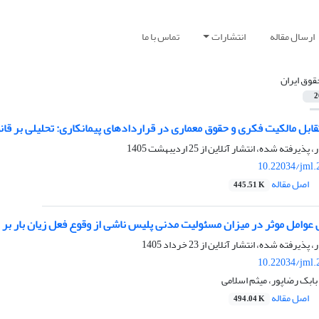
ارسال مقاله
انتشارات
تماس با ما
قوق ایران
2
بل مالکیت فکری و حقوق معماری در قراردادهای پیمانکاری: تحلیلی بر قانو
ر، پذیرفته شده، انتشار آنلاین از
25 اردیبهشت 1405
10.22034/jml.
اصل مقاله
445.51 K
 عوامل موثر در میزان مسئولیت مدنی پلیس ناشی از وقوع فعل زیان بار بر
ر، پذیرفته شده، انتشار آنلاین از
23 خرداد 1405
10.22034/jml.
، بابک رضاپور، میثم اسلامی
اصل مقاله
494.04 K