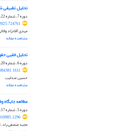
تحلیل تطبیقی شر
دوره 7، شماره 22، بهار 1404، صفحه
2025.724761
مهدی آقانژاد والائ
مشاهده مقاله
تحلیل فقهی حقو
دوره 6، شماره 20، پاییز 1403، صفحه
084381.1611
حسین عندلیب
مشاهده مقاله
مطالعه جایگاه و
دوره 5، شماره 17، زمستان 1402، صفحه
010985.1296
مجید منصفی راد، ک