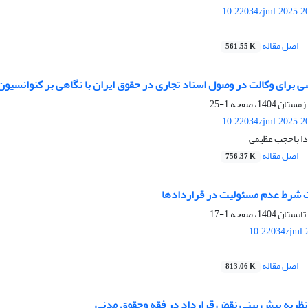
10.22034/jml.2025.2
اصل مقاله
561.55 K
ای وکالت در وصول اسناد تجاری در حقوق ایران با نگاهی بر کنوانسیون های 1930 و 31
1-25
10.22034/jml.2025.2
ا باحجب عظیمی
اصل مقاله
756.37 K
شرط عدم مسئولیت در قراردادها
1-17
10.22034/jml.
اصل مقاله
813.06 K
ریه پیش بینی نقض قرارداد در فقه وحقوق مدنی