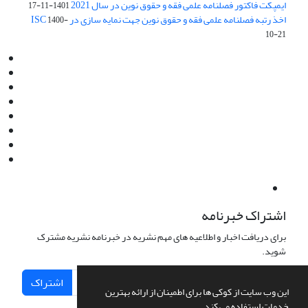
ایمپکت فاکتور فصلنامه علمی فقه و حقوق نوین در سال 2021
1401-11-17
اخذ رتبه فصلنامه علمی فقه و حقوق نوین جهت نمایه سازی در ISC
1400-
10-21
Email:
info@jaml.ir
Instagram:jaml.ir
Tel:+98 9196523692
Fax:025 34224584
Post Box:Iran,Qom,37135.1166
SMS:5000 4000 452 462
آدرس پستی فصلنامه: قم، صندوق پستی 37135/1166
استان قم، خیابان مهر، بلوار نوفل لوشاتو، خیابان آزادی، بلوک 38،
واحد3- کد پستی: 3735113966
لینک پرداخت به فصلنامه علمی فقه و حقوق نوین:
IDPay.ir/jaml-ir
اشتراک خبرنامه
برای دریافت اخبار و اطلاعیه های مهم نشریه در خبرنامه نشریه مشترک
شوید.
اشتراک
این وب سایت از کوکی ها برای اطمینان از ارائه بهترین
خدمات استفاده می کند.