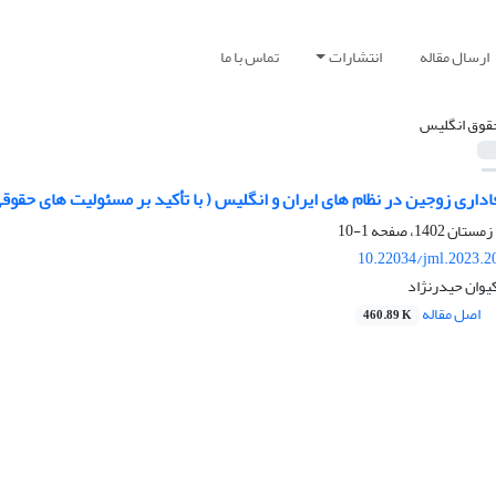
ارسال مقاله
انتشارات
تماس با ما
قوق انگلیس
فاداری زوجین در نظام های ایران و انگلیس ( با تأکید بر مسئولیت های حقوق
1-10
10.22034/jml.2023.2
یوان حیدرنژاد
اصل مقاله
460.89 K