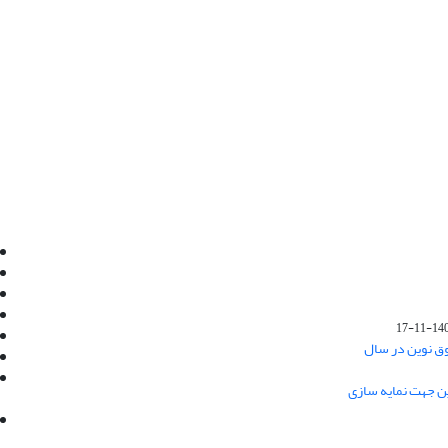
Email:
info@jaml.ir
Instagram:jaml.ir
Tel:+98 9196523692
Fax:025 34224584
1401-1
Post Box:Iran,Qom,37135.1166
وق نوین در سال
SMS:5000 4000 452 462
آدرس پستی فصلنامه: قم، صندوق پستی
ین جهت نمایه سازی
37135/1166
استان قم، خیابان مهر، بلوار نوفل لوشاتو، خیابان
آزادی، بلوک 38، واحد3- کد پستی: 3735113966