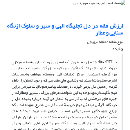
ارزش فقه در دل تجلیگاه الهی و سیر و سلوک ازنگاه
سنایی و عطار
نوع مقاله : مقاله ترویجی
چکیده
< p dir="RTL">دل به عنوان بُعداصیل وجود انسان وهسته مرکزی
درونیات او ، ازجهات گوناگون موردتوجه بزرگان علم و ادب فارسی
قرارگرفته است.دل مرکز تجلیات الهی وهسته عواطف واحساسات
اشرف مخلوقات است. غم وشادی های مقدسی که وجود انسان را احاطه
کرده ازهمین دل برمی خیزد .درمصحف پیامبرهم باآیات مبرهن براین
مهم تأکیدداردوباتوجه به این شواهد،عرفای بزرگ ، سنایی وعطارکه از
چهره های درخشان ادب فارسی به شمار می آیند درباره پدیده دل از
دیدگاه قرآنی مباحثی مهم درپهنة ادب فارسی مطرح نموده اند ، که
چراغ جویندگان مسیرعرفان است . دراین جستاربه دیدگاه های
مشترک این دوعارف برجسته پرداخته شده است . درنظراین عارفان
دل تماشاگه اسرار الهی وخاستگاه غم وشادی های متعالی ومرکز
مکاشفات عرفانی می باشد .که دراین پژوهش به روش تحلیلی - تطبیقی